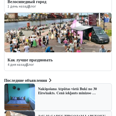
Велосипедный город
1 день назад
|
Блог
Как лучше праздновать
4 дня назад
|
Блог
Последние объявления
Nakšņošana Atpūtas vietā Buki no 30
Eiro/nakts. Cenā iekļauts minizoo …