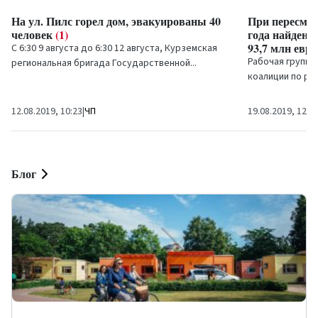
На ул. Пилс горел дом, эвакуированы 40
При пересмот
человек
(1)
года найдена
93,7 млн евр
С 6:30 9 августа до 6:30 12 августа, Курземская
Рабочая группа
региональная бригада Государственной...
коалиции по ра
завершила рабо
бюджете 2020 го
12.08.2019, 10:23
|
ЧП
19.08.2019, 12:0
Блог