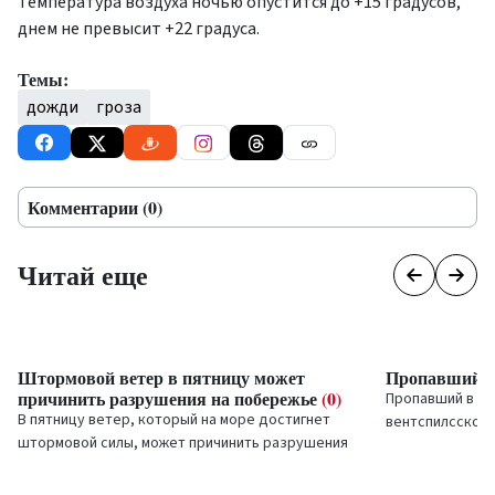
Температура воздуха ночью опустится до +15 градусов,
днем не превысит +22 градуса.
Темы:
дожди
гроза
Комментарии (0)
Читай еще
Штормовой ветер в пятницу может
Пропавший 
причинить разрушения на побережье
(0)
Пропавший в ср
В пятницу ветер, который на море достигнет
вентспилсского
штормовой силы, может причинить разрушения
Бирзиньш найд
на побережье в Курземе и Видземе, в том числе
сообщает Госп
в Риге,...