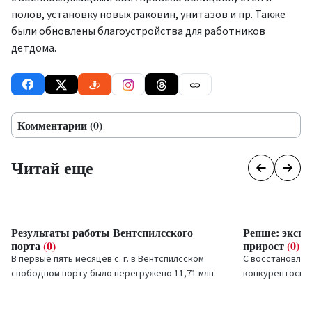
полов, установку новых раковин, унитазов и пр. Также
были обновлены благоустройства для работников
детдома.
Комментарии (0)
Читай еще
Результаты работы Вентспилсского
Репше: экспо
порта
(0)
прирост
(0)
В первые пять месяцев с. г. в Вентспилсском
С восстановлен
свободном порту было перегружено 11,71 млн
конкурентоспо
тонн грузов.
показывает ста
месяцев подряд,