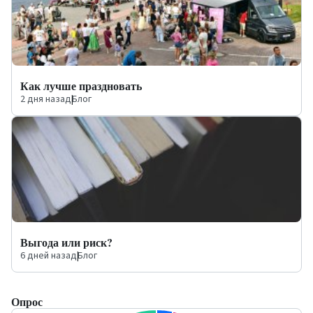
Как лучше праздновать
2 дня назад
|
Блог
Выгода или риск?
6 дней назад
|
Блог
Опрос