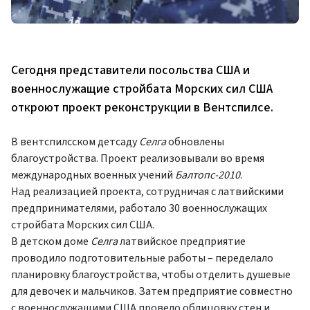
Сегодня представители посольства США и
военнослужащие стройбата Морских сил США
откроют проект реконструкции в Вентспилсе.
В вентспилсском детсаду
Селга
обновлены
благоустройства. Проект реализовывали во время
международных военных учений
Балтопс-2010
.
Над реализацией проекта, сотрудничая с латвийскими
предпринимателями, работало 30 военнослужащих
стройбата Морских сил США.
В детском доме
Селга
латвийское предприятие
проводило подготовительные работы – переделало
планировку благоустройства, чтобы отделить душевые
для девочек и мальчиков. Затем предприятие совместно
с военнослужащими США провело облицовку стен и