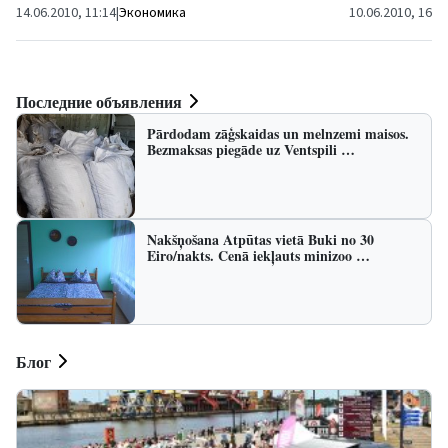
14.06.2010, 11:14
|
Экономика
10.06.2010, 16:3
Последние объявления
Pārdodam zāģskaidas un melnzemi maisos.
Bezmaksas piegāde uz Ventspili …
Nakšņošana Atpūtas vietā Buki no 30
Eiro/nakts. Cenā iekļauts minizoo …
Блог