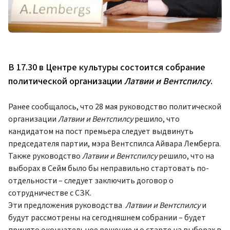
В 17.30 в Центре культуры состоится собрание
политической организации
Латвии и Вентспилсу
.
Ранее сообщалось, что 28 мая руководство политической
организации
Латвии и Вентспилсу
решило, что
кандидатом на пост премьера следует выдвинуть
председателя партии, мэра Вентспилса Айвара Лемберга.
Также руководство
Латвии и Вентспилсу
решило, что на
выборах в Сейм было бы неправильно стартовать по-
отдельности – следует заключить договор о
сотрудничестве с СЗК.
Эти предложения руководства
Латвии и Вентспилсу
и
будут рассмотрены на сегодняшнем собрании – будет
принято окончательное решение и о старте на выборах в