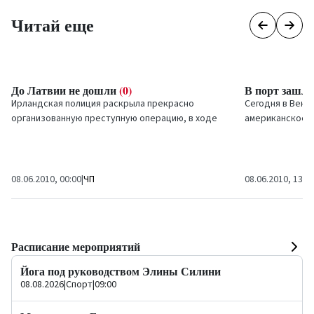
Читай еще
До Латвии не дошли
(0)
В порт зашло
Ирландская полиция раскрыла прекрасно
Сегодня в Вент
организованную преступную операцию, в ходе
американское 
которой планировалось переправить в Латвию
краденные...
08.06.2010, 00:00
|
ЧП
08.06.2010, 13:2
Расписание мероприятий
Йога под руководством Элины Силини
08.08.2026
|
Спорт
|
09:00