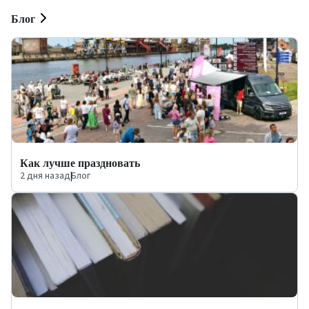
Блог
Как лучше праздновать
2 дня назад
|
Блог