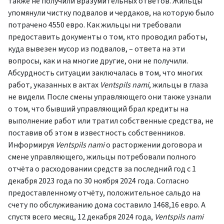
также не получили вразумительных ответов. Жильцы
упомянули чистку подвалов и чердаков, на которую было
потрачено 4550 евро. Как жильцы ни требовали
предоставить документы о том, кто проводил работы,
куда вывезен мусор из подвалов, – ответа на эти
вопросы, как и на многие другие, они не получили.
Абсурдность ситуации заключалась в том, что многих
работ, указанных в актах
Ventspils nami
, жильцы в глаза
не видели. После смены управляющего они также узнали
о том, что бывший управляющий брал кредиты на
выполнение работ или тратил собственные средства, не
поставив об этом в известность собственников.
Информируя
Ventspils nami
о расторжении договора и
смене управляющего, жильцы потребовали полного
отчёта о расходовании средств за последний год с 1
декабря 2023 года по 30 ноября 2024 года. Согласно
предоставленному отчёту, положительное сальдо на
счету по обслуживанию дома составило 1468,16 евро. А
спустя всего месяц, 12 декабря 2024 года,
Ventspils nami