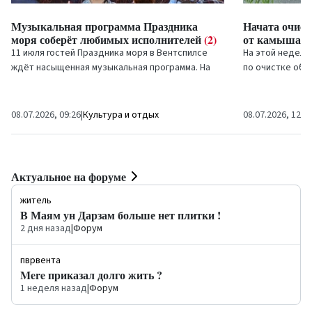
Музыкальная программа Праздника
Начата очист
моря соберёт любимых исполнителей
(2)
от камыша
(0
11 июля гостей Праздника моря в Вентспилсе
На этой неделе
ждёт насыщенная музыкальная программа. На
по очистке об
большой сцене в новой части променада улицы
чтобы обеспечи
Остас выступят...
безопасную и д
08.07.2026, 09:26
|
Культура и отдых
08.07.2026, 12:3
Актуальное на форуме
житель
В Маям ун Дарзам больше нет плитки !
2 дня назад
|
Форум
пврвента
Mere приказал долго жить ?
1 неделя назад
|
Форум