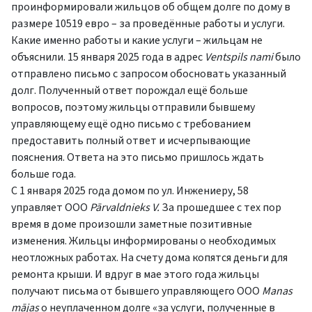
проинформировали жильцов об общем долге по дому в
размере 10519 евро – за проведённые работы и услуги.
Какие именно работы и какие услуги – жильцам не
объяснили. 15 января 2025 года в адрес
Ventspils nami
было
отправлено письмо с запросом обосновать указанный
долг. Полученный ответ порождал ещё больше
вопросов, поэтому жильцы отправили бывшему
управляющему ещё одно письмо с требованием
предоставить полный ответ и исчерпывающие
пояснения. Ответа на это письмо пришлось ждать
больше года.
С 1 января 2025 года домом по ул. Инжениеру, 58
управляет ООО
Pārvaldnieks V
.
За прошедшее с тех пор
время в доме произошли заметные позитивные
изменения. Жильцы информированы о необходимых
неотложных работах. На счету дома копятся деньги для
ремонта крыши. И вдруг в мае этого года жильцы
получают письма от бывшего управляющего ООО
Manas
mājas
о неуплаченном долге «за услуги, полученные в