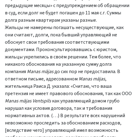
предыдущие месяцы» с предупреждением об обращении
в суд, если долг не будет погашен до 11 мая с.г. Суммы
долга разным квартирам указаны разные.
Жильцы не намерены погашать несуществующие, как
они считают, долги, пока бывший управляющий не
обоснует свои требования соответствующими
документами. Проконсультировавшись с юристом,
жильцы укрепились в своём решении. Тем более, что
никакого обоснования на указанную сумму долга
компания
Manas mājas
до сих пор не предоставила. В
ответном письме, адресованном
Manas mājas
,
жительница Раиса Д. указала: «Считаю, что ваша
претензия не имеет правового обоснования, так как ООО
Manas mājas Ventspils
как управляющий домом грубо
нарушал как условия договора, так и требования
нормативных актов. (…) В результате всех нарушений
невозможно проследить за обоснованием расходов,
[вследствие чего] управляющий имел возможность