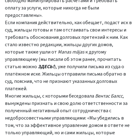
свободно манипулировать расчётами и требовать
оплату за услуги, которые никогда не были
предоставлены».
Если компания действительно, как обещает, подаст иск в
суд, жильцы готовы и там отстаивать свои интересы и
требовать обоснования долговых претензий к ним. Как
стало известно редакции, жильцы других домов,
которые также ушли от
Manas mājas
к другому
управляющему (мы писали об этом ранее, прочитать
статью можно
ЗДЕСЬ!
), уже получили письма из суда о
платёжном иске. Жильцы отправили письма обратно в
суд, пояснив, что не признают указанных долговых
платежей.
Многие жильцы, с которыми беседовала
Вентас Балсс
,
вынуждены признать и свою долю ответственности за
полученный негативный опыт сотрудничества с
недобросовестными управляющими: «Мы убедились в
том, что за эффективное управление домом в ответе не
только управляющий, но и сами жильцы, которые