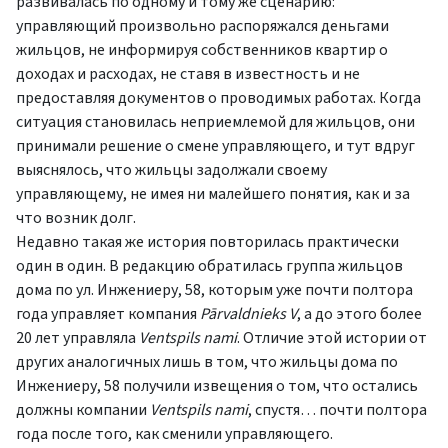
развивалась по одному и тому же сценарию:
управляющий произвольно распоряжался деньгами
жильцов, не информируя собственников квартир о
доходах и расходах, не ставя в известность и не
предоставляя документов о проводимых работах. Когда
ситуация становилась неприемлемой для жильцов, они
принимали решение о смене управляющего, и тут вдруг
выяснялось, что жильцы задолжали своему
управляющему, не имея ни малейшего понятия, как и за
что возник долг.
Недавно такая же история повторилась практически
один в один. В редакцию обратилась группа жильцов
дома по ул. Инжениеру, 58, которым уже почти полтора
года управляет компания
Pārvaldnieks V
, а до этого более
20 лет управляла
Ventspils nami
. Отличие этой истории от
других аналогичных лишь в том, что жильцы дома по
Инжениеру, 58 получили извещения о том, что остались
должны компании
Ventspils nami
, спустя… почти полтора
года после того, как сменили управляющего.