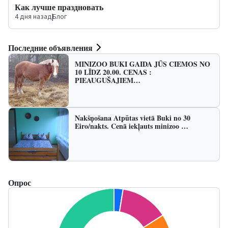
Как лучше праздновать
4 дня назад
|
Блог
Последние объявления
MINIZOO BUKI GAIDA JŪS CIEMOS NO
10 LĪDZ 20.00. CENAS :
PIEAUGUŠAJIEM…
Nakšņošana Atpūtas vietā Buki no 30
Eiro/nakts. Cenā iekļauts minizoo …
Опрос