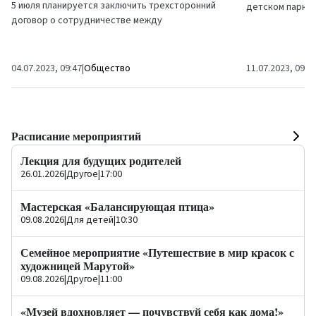
5 июля планируется заключить трехсторонний
детском парке 
договор о сотрудничестве между
Yamaha и музык
Вентспилсской высшей школой (ВВШ),
семьи на...
обществом...
04.07.2023, 09:47
|
Общество
11.07.2023, 09:1
Расписание мероприятий
Лекция для будущих родителей
26.01.2026
|
Другое
|
17:00
Мастерская «Балансирующая птица»
09.08.2026
|
Для детей
|
10:30
Семейное мероприятие «Путешествие в мир красок с
художницей Марутой»
09.08.2026
|
Другое
|
11:00
«Музей вдохновляет — почувствуй себя как дома!»