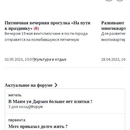
Пятничная вечерняя прогулка «На пути
Развивают з
к празднику»
(0)
многокварт
Вечером 19 мая вентспилсчане и гости города
Для развития з
отправятся на полюбившуюся пятничную
многоквартирн
вечернюю прогулку «На пути к празднику»....
Вентспилсе, а в
обеспечения та
02.05.2023, 10:07
|
Культура и отдых
28.04.2023, 16:2
Актуальное на форуме
житель
В Маям ун Дарзам больше нет плитки !
3 дня назад
|
Форум
пврвента
Mere приказал долго жить ?