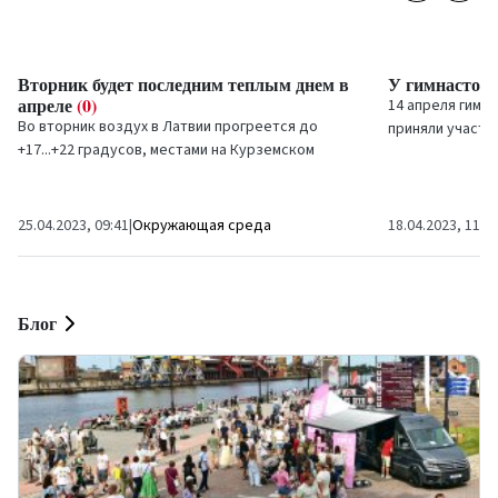
Вторник будет последним теплым днем в
У гимнастов 
апреле
(0)
14 апреля гимн
Во вторник воздух в Латвии прогреется до
приняли участи
+17...+22 градусов, местами на Курземском
разных возраст
побережье температура составит около +15
отличных...
градусов,...
25.04.2023, 09:41
|
Окружающая среда
18.04.2023, 11:4
Блог