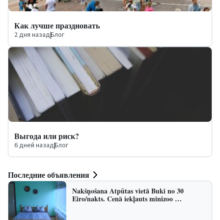
Как лучше праздновать
2 дня назад
|
Блог
Выгода или риск?
6 дней назад
|
Блог
Последние объявления
Nakšņošana Atpūtas vietā Buki no 30
Eiro/nakts. Cenā iekļauts minizoo …