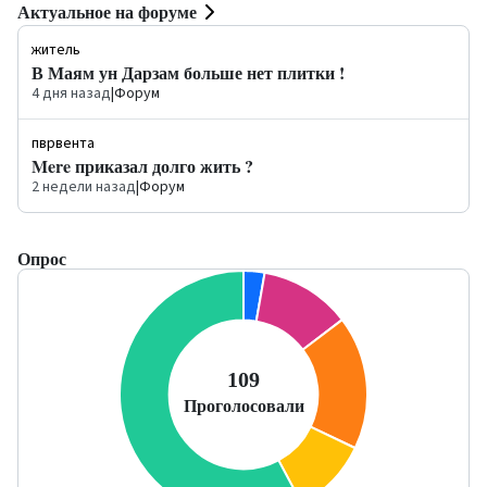
Актуальное на форуме
житель
В Маям ун Дарзам больше нет плитки !
4 дня назад
|
Форум
пврвента
Mere приказал долго жить ?
2 недели назад
|
Форум
Опрос