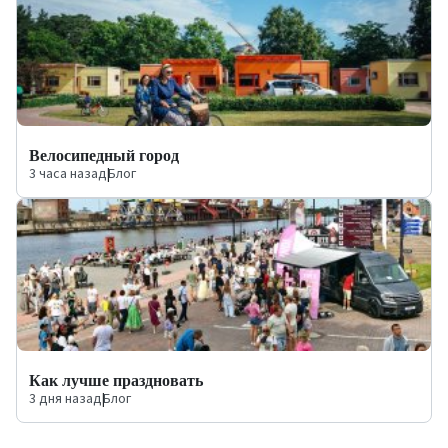
Велосипедный город
3 часа назад
|
Блог
Как лучше праздновать
3 дня назад
|
Блог