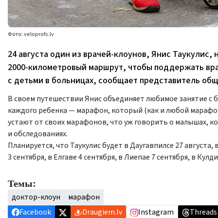
Фото: veloprofs.lv
24 августа один из врачей-клоунов, Янис Таукулис,
2000-километровый маршрут, чтобы поддержать вра
с детьми в больницах, сообщает представитель обще
В своем путешествии Янис объединяет любимое занятие с б
каждого ребенка — марафон, который (как и любой марафон
устают от своих марафонов, что уж говорить о малышах, к
и обследованиях.
Планируется, что Таукулис будет в Даугавпилсе 27 августа, в
3 сентября, в Елгаве 4 сентября, в Лиепае 7 сентября, в Кулди
Темы:
доктор-клоун
марафон
Facebook
Draugiem.lv
Instagram
Threads