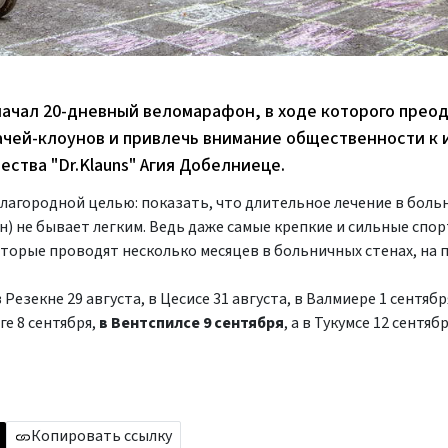
 начал 20-дневный веломарафон, в ходе которого прео
чей-клоунов и привлечь внимание общественности к 
ства "Dr.Klauns" Агия Добелниеце.
лагородной целью: показать, что длительное лечение в боль
) не бывает легким. Ведь даже самые крепкие и сильные спо
оторые проводят несколько месяцев в больничных стенах, на 
 Резекне 29 августа, в Цесисе 31 августа, в Валмиере 1 сентябр
ге 8 сентября,
в Вентспилсе 9 сентября
, а в Тукумсе 12 сентябр
Копировать ссылку