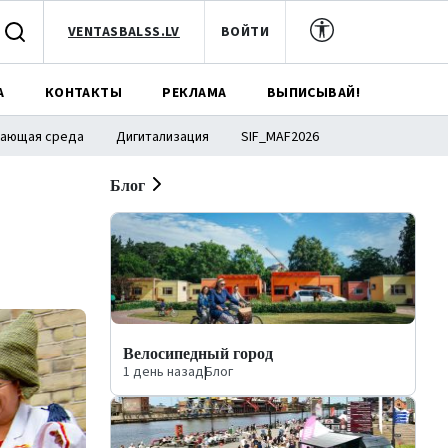
VENTASBALSS.LV
ВОЙТИ
А
КОНТАКТЫ
РЕКЛАМА
ВЫПИСЫВАЙ!
ающая среда
Дигитализация
SIF_MAF2026
Блог
Велосипедный город
1 день назад
|
Блог