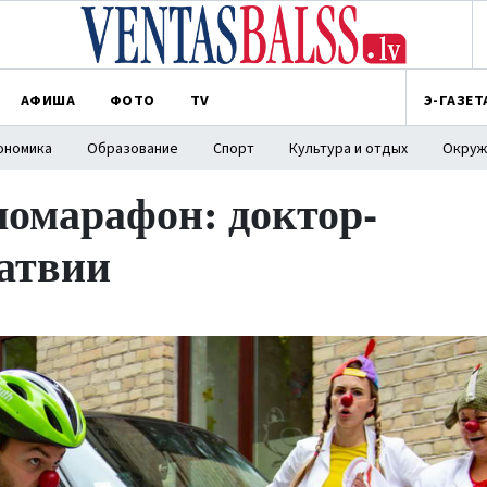
АФИША
ФОТО
TV
Э-ГАЗЕТ
ономика
Образование
Спорт
Культура и отдых
Окруж
омарафон: доктор-
Латвии