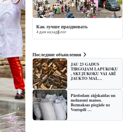
Как лучше праздновать
4 дня назад
|
Блог
Последние объявления
JAU 23 GADUS
TIRGOJAM LAPUKOKU
, SKUJUKOKU VAI ARĪ
JAUKTO MAL…
Pārdodam zāģskaidas un
melnzemi maisos.
Bezmaksas piegāde uz
Ventspili …