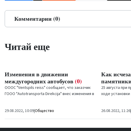
Комментарии (0)
Читай еще
Изменения в движении
Как исчез
междугородних автобусов
(0)
памятник
ОООС "Ventspils reiss" сообщает, что заказчик
25 августа при 
ГООО "Autotransporta Direkcija" внес изменения в
ходе установки 
междугородние автобусные маршруты в
полуметра был..
Кулдигу и...
29.08.2022, 10:09
|
Общество
26.08.2022, 11:26