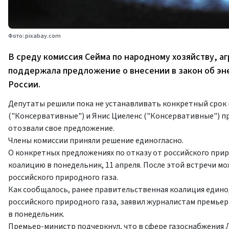
Фото: pixabay.com
В среду комиссия Сейма по народному хозяйству, а
поддержала предложение о внесении в закон об эне
России.
Депутаты решили пока не устанавливать конкретный срок
("Консервативные") и Янис Циеленс ("Консервативные") пре
отозвали свое предложение.
Члены комиссии приняли решение единогласно.
О конкретных предложениях по отказу от российского пр
коалицию в понедельник, 11 апреля. После этой встречи м
российского природного газа.
Как сообщалось, ранее правительственная коалиция едино
российского природного газа, заявил журналистам премь
в понедельник.
Премьер-министр подчеркнул, что в сфере газоснабжения Ла