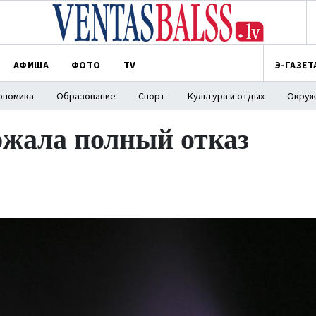
АФИША
ФОТО
TV
Э-ГАЗЕТ
ономика
Образование
Спорт
Культура и отдых
Окруж
ржала полный отказ