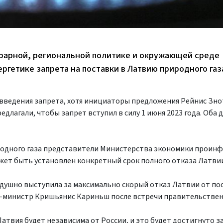
грарной, региональной политике и окружающей среде
ргетике запрета на поставки в Латвию природного газ
 введения запрета, хотя инициаторы предложения Рейнис Зн
длагали, чтобы запрет вступил в силу 1 июня 2023 года. Оба 
иродного газа представители Министерства экономики прои
ожет быть установлен конкретный срок полного отказа Латви
душно выступила за максимально скорый отказ Латвии от по
ер-министр Кришьянис Кариньш после встречи правительстве
твия будет независима от России, и это будет достигнуто за