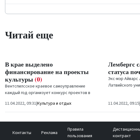
Читай еще
В крае выделено
Лембергс с
финансирование на проекты
статуса по
культуры
(0)
Экс-мэр Айварс
Латвийского уни
Вентспилсское краевое самоуправление
Муйжниексу и в 
каждый год организует конкурс проектов в
котором сообщае
сфере культуры, выделяя средства на
11.04.2022, 09:31
|
Культура и отдых
11.04.2022, 09:15
организацию различных...
Правила
Дистанционн
Контакты
Реклама
пользования
контракт