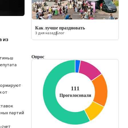
Как лучше праздновать
3 дня назад
|
Блог
а из
Опрос
отиньш
депутата
нформируют
и от
ставок
нных партий
 счет