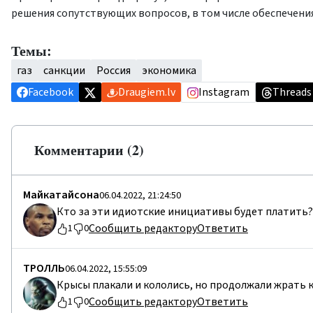
решения сопутствующих вопросов, в том числе обеспечени
Темы:
газ
санкции
Россия
экономика
Facebook
Draugiem.lv
Instagram
Threads
Комментарии (2)
Майкатайсона
06.04.2022, 21:24:50
Кто за эти идиотские инициативы будет платить? 
Сообщить редактору
Ответить
1
0
TPOЛЛЬ
06.04.2022, 15:55:09
Крысы плакали и кололись, но продолжали жрать ка
Сообщить редактору
Ответить
1
0