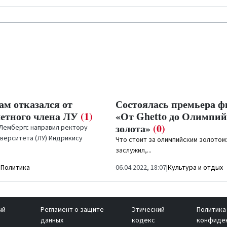
ам отказался от
Состоялась премьера 
четного члена ЛУ
(1)
«От Ghetto до Олимпий
золота»
(0)
 Лембергс направил ректору
верситета (ЛУ) Индрикису
Что стоит за олимпийским золотом:
Сенат письмо, в
заслужил,...
т, что...
|
Политика
06.04.2022, 18:07
|
Культура и отдых
ый
Регламент о защите
Этический
Политика
данных
кодекс
конфиде