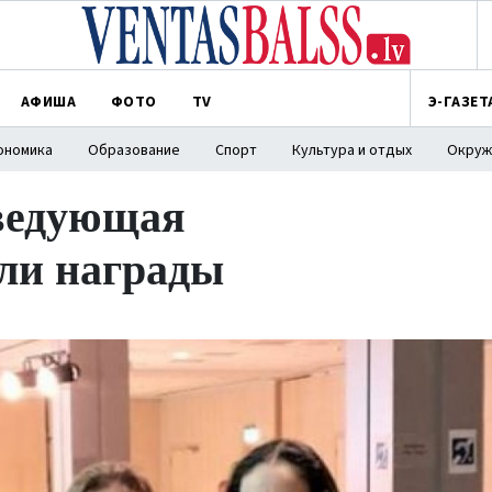
АФИША
ФОТО
TV
Э-ГАЗЕТ
ономика
Образование
Спорт
Культура и отдых
Окруж
аведующая
ли награды