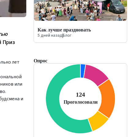
Как лучше праздновать
тью
5 дней назад
|
Блог
й Приз
Опрос
олько лет
иональной
нников или
во.
будсмена и