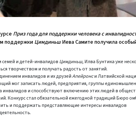
курсе
Приз года для поддержки человека с инвалиднос
ром поддержки
Цимдиньш
Иева Самите получила особы
и семей и детей-инвалидов
Цимдиньш
, Илва Бунтика уже неск
ься творчеством и получать радость от занятий.
единением инвалидов и их друзей
Апейронс
и Латвийской нац
ющий мог записать людей, предприятия, группы единомышле
 инвалидов и способствуют включению этих людей в общест
ций. Конкурс стал обязательной ежегодной традиций Бюро ом
енить и поддержать представляющие интересы инвалидов
 деятельность.