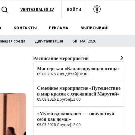
VENTASBALSS.LV
ВОЙТИ
А
КОНТАКТЫ
РЕКЛАМА
ВЫПИСЫВАЙ!
ающая среда
Дигитализация
SIF_MAF2026
Расписание мероприятий
Мастерская «Балансирующая птица»
09.08.2026
|
Для детей
|
10:30
Семейное мероприятие «Путешествие
в мир красок с художницей Марутой»
09.08.2026
|
Другое
|
11:00
«Музей вдохновляет — почувствуй
себя как дома!»
09.08.2026
|
Другое
|
12:00