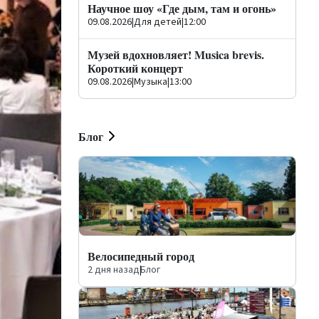
Научное шоу «Где дым, там и огонь»
09.08.2026
|
Для детей
|
12:00
Музей вдохновляет! Musica brevis.
Короткий концерт
09.08.2026
|
Музыка
|
13:00
Блог
Велосипедный город
2 дня назад
|
Блог