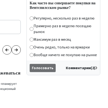
Как часто вы совершаете покупки на
Вентспилсском рынке?
Регулярно, несколько раз в неделю
Примерно раз в неделю посещаю
рынок
Максимум раз в месяц
Очень редко, только на ярмарки
Вообще ничего не покупаю на рынке
Голосовать
Комментарии(2)
ежеваться
Библиотека просит принять
участие в благотворительной
акции
(2)
е планирует
анкционный
Венстпилсская библиотека предлагает всем
акже не
принять участие в благотворительной акции и
С
помочь...
п
04.12.2019, 10:58
|
Общество
м
1