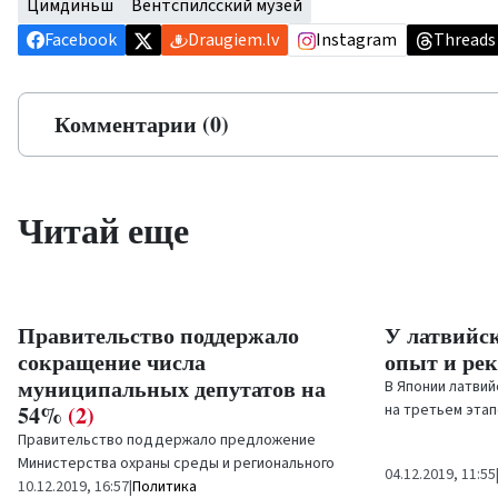
Цимдиньш
Вентспилсский музей
Facebook
Draugiem.lv
Instagram
Threads
Комментарии (0)
Читай еще
Правительство поддержало
У латвийс
сокращение числа
опыт и ре
муниципальных депутатов на
В Японии латви
54%
(2)
на третьем этап
впервые на...
Правительство поддержало предложение
Министерства охраны среды и регионального
04.12.2019, 11:55
развития (МОСРР) о сокращении числа
10.12.2019, 16:57
|
Политика