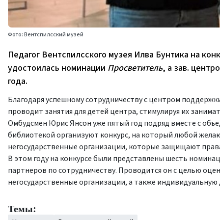
Фото: Вентспилсский музей
Педагог Вентспилсского музея Илва Бунтика на кон
удостоилась номинации
Просветитель
, а зав. цент
года.
Благодаря успешному сотрудничеству с центром поддержк
проводит занятия для детей центра, стимулируя их занимат
Омбудсмен Юрис Янсон уже пятый год подряд вместе с объ
библиотекой организуют конкурс, на который любой жела
негосударственные организации, которые защищают права
В этом году на конкурсе были представлены шесть номина
партнеров по сотрудничеству. Проводится он с целью оц
негосударственные организации, а также индивидуальную
Темы: