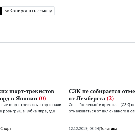
Копировать ссылку
ких шорт-трекистов
СЗК не собирается отм
корд в Японии
(0)
от Лембергса
(2)
йские шорт-трекисты стартовали
Союз "зеленых" и крестьян (СЗК) н
е розыгрыша Кубка мира, где
отмежеваться от включенного в с
список США Айвара Лембергса, а т
планирует...
|
Спорт
12.12.2019, 08:54
|
Политика