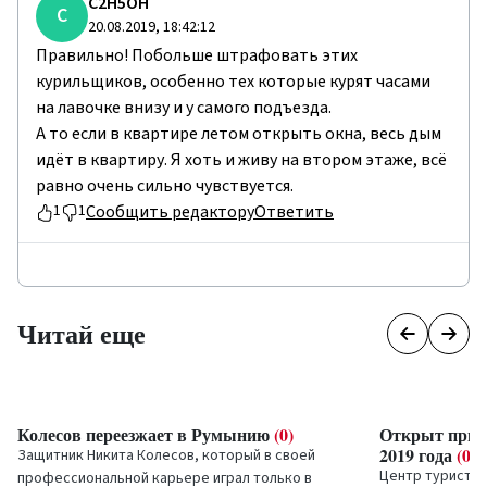
C2H5OH
C
20.08.2019, 18:42:12
Правильно! Побольше штрафовать этих
курильщиков, особенно тех которые курят часами
на лавочке внизу и у самого подъезда.
А то если в квартире летом открыть окна, весь дым
идёт в квартиру. Я хоть и живу на втором этаже, всё
равно очень сильно чувствуется.
Сообщить редактору
Ответить
1
1
Читай еще
Колесов переезжает в Румынию
(0)
Открыт прием
2019 года
(0)
Защитник Никита Колесов, который в своей
Центр туристи
профессиональной карьере играл только в