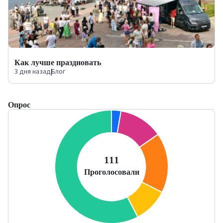
Как лучше праздновать
3 дня назад
|
Блог
Опрос