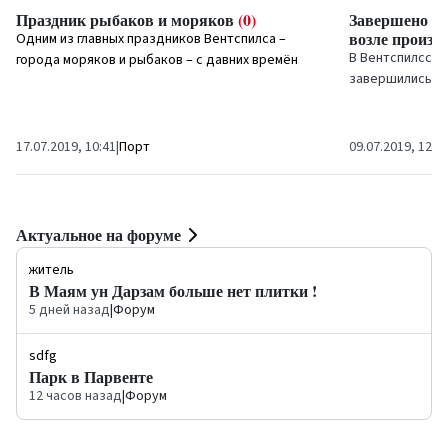
Праздник рыбаков и моряков
(0)
Завершено ст
возле произв
Одним из главных праздников Вентспилса –
В Вентспилсско
города моряков и рыбаков – с давних времён
завершились ст
был и остаётся День моря. В этом...
двух автостоян
новых...
17.07.2019, 10:41
|
Порт
09.07.2019, 12:4
Актуальное на форуме
житель
В Маям ун Дарзам больше нет плитки !
5 дней назад
|
Форум
sdfg
Парк в Парвенте
12 часов назад
|
Форум