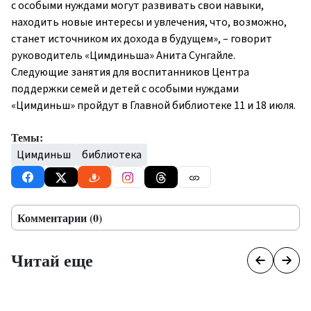
с особыми
нуждами
могут
развивать свои
навыки,
находить новые интересы и увлечения,
что, возможно,
ста
нет
источником
их
дохода в будущем»,
– говорит
руководитель
«Цимдиньша»
Анита Сун
гай
ле.
Следующие занятия для воспитанников
Ц
ентра
поддержки
семей и детей с особыми нуждами
«Цимдиньш»
пройдут в
Гл
авно
й
библиоте
ке
11 и 18 июля.
Темы:
Цимдиньш
библиотека
Комментарии (0)
Читай еще