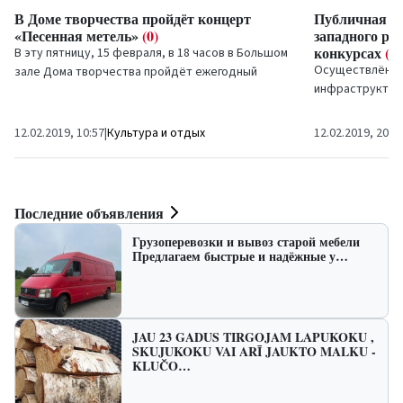
В Доме творчества пройдёт концерт
Публичная и
«Песенная метель»
(0)
западного ра
конкурсах
(0)
В эту пятницу, 15 февраля, в 18 часов в Большом
Осуществлённый
зале Дома творчества пройдёт ежегодный
инфраструктура
концерт «Песенная метель».
Вентспилсе
зая
–...
12.02.2019, 10:57
|
Культура и отдых
12.02.2019, 20:1
Последние объявления
Грузоперевозки и вывоз старой мебели
Предлагаем быстрые и надёжные у…
JAU 23 GADUS TIRGOJAM LAPUKOKU ,
SKUJUKOKU VAI ARĪ JAUKTO MALKU -
KLUČO…