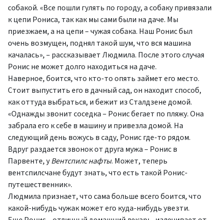
собакой. «Все пошли гулять по городу, а собаку привязали
к цепи Рониса, так как мы сами были на даче. Мы
приезжаем, а на цепи – чужая собака. Наш Ронис был
очень возмущен, поднял такой шум, что вся машина
качалась», – рассказывает Людмила. После этого случая
Ронис не может долго находиться на даче.
Наверное, боится, что кто-то опять займет его место.
Стоит выпустить его в дачный сад, он находит способ,
как оттуда выбраться, и бежит из Сталдзене домой.
«Однажды звонит соседка – Ронис бегает по пляжу. Она
забрала его к себе в машину и привезла домой. На
следующий день вожусь в саду, Ронис где-то рядом.
Вдруг раздается звонок от друга мужа – Ронис в
Парвенте, у
Вентспилс нафты
. Может, теперь
вентспилсчане будут знать, что есть такой Ронис-
путешественник».
Людмила признает, что сама больше всего боится, что
какой-нибудь чужак может его куда-нибудь увезти.
Еще Ронис – отличный домашний лекарь, излечивает от