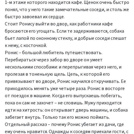
1-м этаже которого находится кафе. Щенок очень быстро
понял, что у него такие замечательные соседи, и столь же
быстро завоевал их сердце.
Стоит Ронису выйти во двор, как работники кафе
бросаются его угощать. Если те задерживаются, собака
бьет лапой по оконному стеклу, и добрые соседи спешат
к нему, с косточкой.
Ронис – большой любитель путешествовать.
Перебираться через забор во дворе он умеет
несколькими способами: и перепрыгивая через него, и
пролезая в тоненькую щель. Цепь, к которой его
привязывают во дворе, Ронис научился откручивать. Ее
приходилось менять уже четыре раза. Ронис в восторге
от поездок в машине. Когда его выпускаешь побегать,
пока он сам не захочет – не словишь. Мужу приходится
идти на хитрость: он открывает дверь машины, и собака
забегает внутрь. Только так его можно поймать.
Отдельный рассказ – почему Ронис убегает из дачи, где
ему очень нравится. Однажды к соседям приехали гости, с