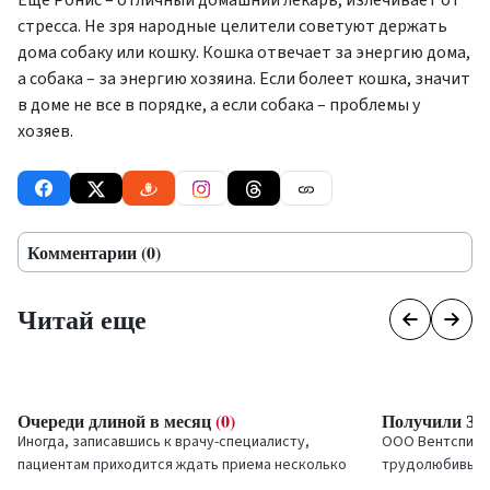
стресса. Не зря народные целители советуют держать
дома собаку или кошку. Кошка отвечает за энергию дома,
а собака – за энергию хозяина. Если болеет кошка, значит
в доме не все в порядке, а если собака – проблемы у
хозяев.
Комментарии (0)
Читай еще
Очереди длиной в месяц
(0)
Получили Зо
Иногда, записавшись к врачу-специалисту,
ООО
Вентспилс
пациентам приходится ждать приема несколько
трудолюбивым 
месяцев.
участвовавшем