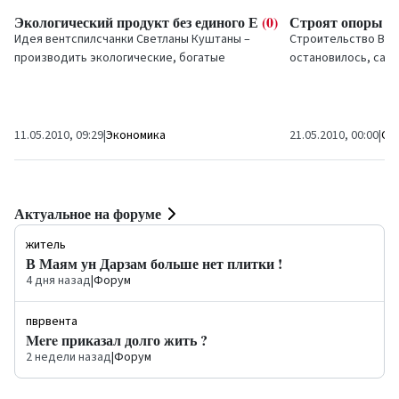
Экологический продукт без единого Е
(0)
Строят опоры и
Идея вентспилсчанки Светланы Куштаны –
Строительство Вен
производить экологические, богатые
остановилось, сам
витаминами и минералами изделия из
проводятся на пер
пророщенного зерна
...
водой и на опорных.
11.05.2010, 09:29
|
Экономика
21.05.2010, 00:00
|
Об
Актуальное на форуме
житель
В Маям ун Дарзам больше нет плитки !
4 дня назад
|
Форум
пврвента
Mere приказал долго жить ?
2 недели назад
|
Форум