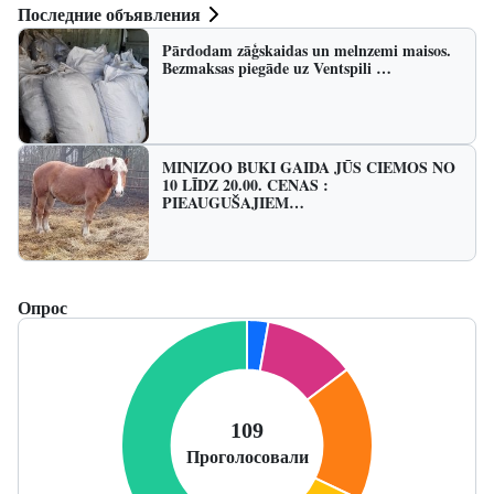
Последние объявления
Pārdodam zāģskaidas un melnzemi maisos.
Bezmaksas piegāde uz Ventspili …
MINIZOO BUKI GAIDA JŪS CIEMOS NO
10 LĪDZ 20.00. CENAS :
PIEAUGUŠAJIEM…
Опрос