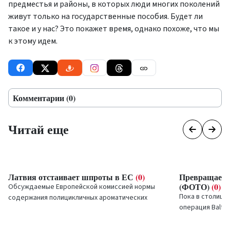
предместья и районы, в которых люди многих поколений
живут только на государственные пособия. Будет ли
такое и у нас? Это покажет время, однако похоже, что мы
к этому идем.
Комментарии (0)
Читай еще
Латвия отстаивает шпроты в ЕС
(0)
Превращаемс
(ФОТО)
(0)
Обсуждаемые Европейской комиссией нормы
Пока в столице
содержания полицикличных ароматических
операция
Baltic
углеводородов (ПАУ) в продуктах питания
и в Балтийском
затрагивают интересы...