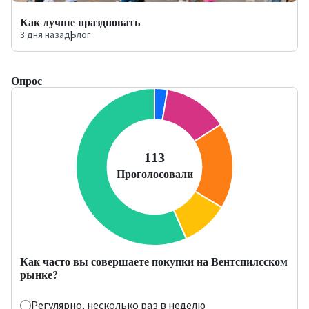
Как лучше праздновать
3 дня назад
|
Блог
Опрос
Как часто вы совершаете покупки на Вентспилсском
рынке?
Регулярно, несколько раз в неделю