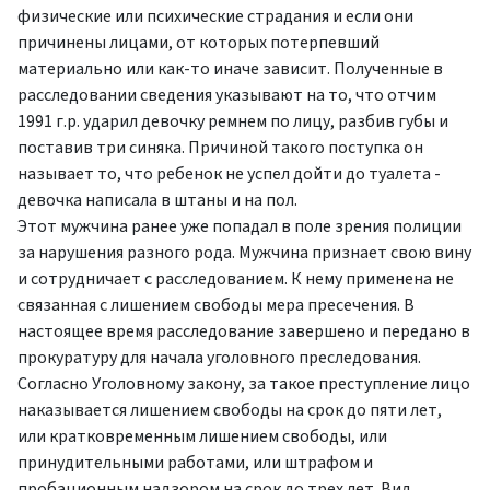
физические или психические страдания и если они
причинены лицами, от которых потерпевший
материально или как-то иначе зависит. Полученные в
расследовании сведения указывают на то, что отчим
1991 г.р. ударил девочку ремнем по лицу, разбив губы и
поставив три синяка. Причиной такого поступка он
называет то, что ребенок не успел дойти до туалета -
девочка написала в штаны и на пол.
Этот мужчина ранее уже попадал в поле зрения полиции
за нарушения разного рода. Мужчина признает свою вину
и сотрудничает с расследованием. К нему применена не
связанная с лишением свободы мера пресечения. В
настоящее время расследование завершено и передано в
прокуратуру для начала уголовного преследования.
Согласно Уголовному закону, за такое преступление лицо
наказывается лишением свободы на срок до пяти лет,
или кратковременным лишением свободы, или
принудительными работами, или штрафом и
пробационным надзором на срок до трех лет. Вид