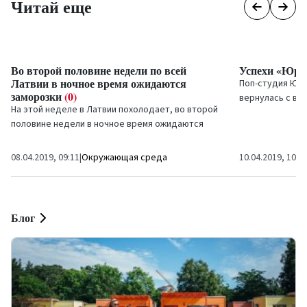
Читай еще
Во второй половине недели по всей
Успехи «Юра
Латвии в ночное время ожидаются
Поп-студия
Юра
заморозки
(0)
вернулась с во
На этой неделе в Латвии похолодает, во второй
половине недели в ночное время ожидаются
заморозки до -6 градусов, прогнозируют
Латвийский центр...
08.04.2019, 09:11
|
Окружающая среда
10.04.2019, 10:1
Блог