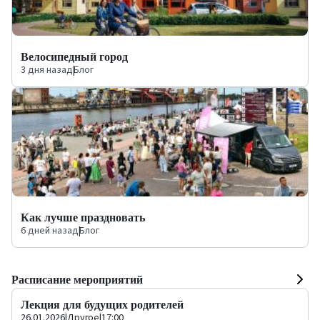
Велосипедный город
3 дня назад
|
Блог
Как лучше праздновать
6 дней назад
|
Блог
Расписание мероприятий
Лекция для будущих родителей
26.01.2026
|
Другое
|
17:00