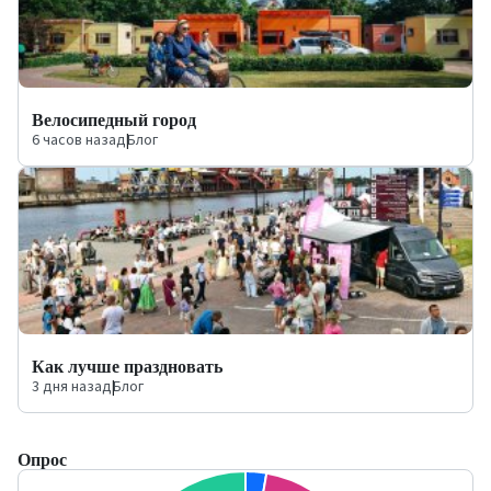
Велосипедный город
6 часов назад
|
Блог
Как лучше праздновать
3 дня назад
|
Блог
Опрос