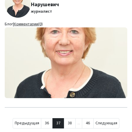
Нарушевич
журналист
Блог
|
Комментарии(0)
Предыдущая
36
37
38
...
46
Следующая