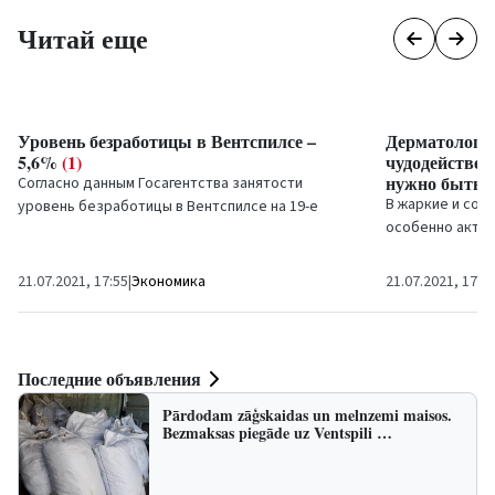
Читай еще
Уровень безработицы в Вентспилсе –
Дерматолог М
5,6%
(1)
чудодействен
нужно быть 
Согласно данным Госагентства занятости
В жаркие и сол
уровень безработицы в Вентспилсе на 19-е
особенно актуа
июля, по сравнению с...
правильном преб
21.07.2021, 17:55
|
Экономика
21.07.2021, 17:2
Последние объявления
Pārdodam zāģskaidas un melnzemi maisos.
Bezmaksas piegāde uz Ventspili …