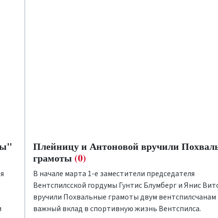
ны"
Плейницу и Антоновой вручили Похвал
грамоты
(0)
ая
В начале марта 1-е заместители председателя
Вентспилсской гордумы Гунтис Блумберг и Янис Ви
вручили Похвальные грамоты двум вентспилсчанам 
и
важный вклад в спортивную жизнь Вентспилса.