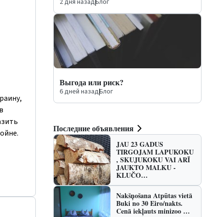
2 дня назад
|
Блог
Выгода или риск?
6 дней назад
|
Блог
раину,
в
азить
Последние объявления
ойне.
JAU 23 GADUS
TIRGOJAM LAPUKOKU
, SKUJUKOKU VAI ARĪ
JAUKTO MALKU -
KLUČO…
Nakšņošana Atpūtas vietā
Buki no 30 Eiro/nakts.
Cenā iekļauts minizoo …