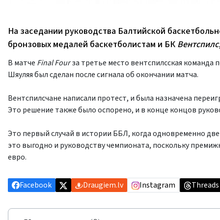
На заседании руководства Балтийской баскетбольн
бронзовых медалей баскетболистам и БК
Вентспилс
В матче
Final Four
за третье место вентспилсская команда 
Шяуляя был сделан после сигнала об окончании матча.
Вентспилсчане написали протест, и была назначена переигр
Это решение также было оспорено, и в конце концов руко
Это первый случай в истории ББЛ, когда одновременно две
это выгодно и руководству чемпионата, поскольку премижю
евро.
Facebook
Draugiem.lv
Instagram
Threads