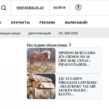
VENTASBALSS.LV
ВОЙТИ
А
КОНТАКТЫ
РЕКЛАМА
ВЫПИСЫВАЙ!
ающая среда
Дигитализация
SIF_MAF2026
Последние объявления
MINIZOO BUKI GAIDA
JŪS CIEMOS NO 10
LĪDZ 20.00. CENAS :
PIEAUGUŠAJIEM…
JAU 23 GADUS
TIRGOJAM LAPUKOKU
, SKUJUKOKU VAI ARĪ
JAUKTO MALKU -
KLUČO…