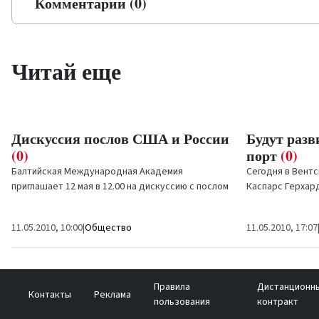
Комментарии (0)
Читай еще
Дискуссия послов США и России
Будут раз
(0)
порт
(0)
Балтийская Международная Академия
Сегодня в Вент
приглашает 12 мая в 12.00 на дискуссию с послом
Каспарс Герхар
США Джудит Гарбер и послом Российской
реализации в В
Федерации...
проектов, софин
11.05.2010, 10:00
|
Общество
11.05.2010, 17:07
Правила
Дистанционн
Контакты
Реклама
пользования
контракт