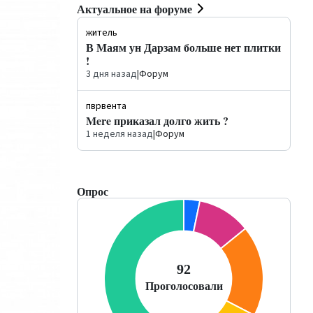
Актуальное на форуме
житель
В Маям ун Дарзам больше нет плитки
!
3 дня назад
|
Форум
пврвента
Mere приказал долго жить ?
1 неделя назад
|
Форум
Опрос