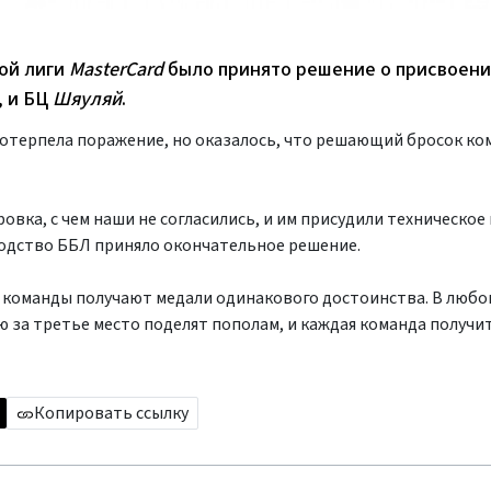
ой лиги
MasterCard
было принято решение о присвоен
, и БЦ
Шяуляй
.
потерпела поражение, но оказалось, что решающий бросок к
овка, с чем наши не согласились, и им присудили техническое
водство ББЛ приняло окончательное решение.
 команды получают медали одинакового достоинства. В любом
 за третье место поделят пополам, и каждая команда получит
Копировать ссылку