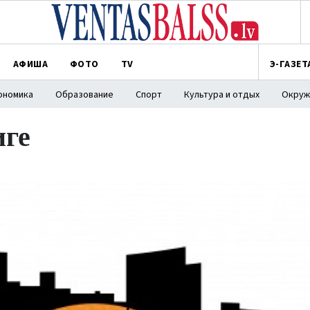
АФИША
ФОТО
TV
Э-ГАЗЕТ
ономика
Образование
Спорт
Культура и отдых
Окруж
иге