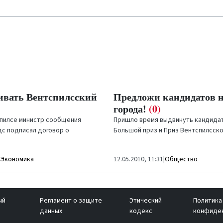
вивать Вентспилсский
Предложи кандидатов 
города!
(0)
спилсе министр сообщения
Пришло время выдвинуть кандидат
дс подписал договор о
Большой приз и Приз Вентспилсско
ентспилсском порту трех
ансируемых...
|
Экономика
12.05.2010, 11:31
|
Общество
ый
Регламент о защите
Этический
Политика
данных
кодекс
конфиде