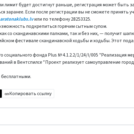
сли лимит будет достигнут раньше, регистрация может быть 
 заранее. Если после регистрации вы не сможете принять уч
ratonaklubs.lv
или по телефону 28253325.
озможность подкрепиться горячим сытным супом.
к со скандинавскими палками, так и без них, — получит шапк
вийском фестивале скандинавской ходьбы и ходьбы. Этот пода
 социального фонда Plus № 4.1.2.2/1/24/I/005 "Реализация м
ваний в Вентспилсе
"
Проект реализует самоуправление город
я бесплатными.
Копировать ссылку