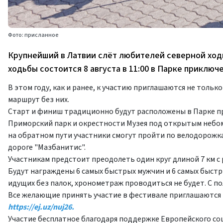
Фото: присланное
Крупнейший в Латвии слёт любителей северной ход
ходьбы состоится 8 августа в 11:00 в Парке приключ
В этом году, как и ранее, к участию приглашаются не толь
маршрут без них.
Старт и финиш традиционно будут расположены в Парке 
Приморский парк и окрестности Музея под открытым небом.
на обратном пути участники смогут пройти по велодорож
дороге "Мазбанитис".
Участникам предстоит преодолеть один круг длиной 7 км с
Будут награждены 6 самых быстрых мужчин и 6 самых быстр
идущих без палок, хронометраж проводиться не будет. С 
Все желающие принять участие в фестивале приглашаются за
https://ej.uz/nuj26
.
Участие бесплатное благодаря поддержке Европейского со