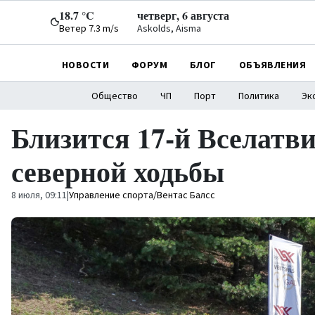
18.7 °C
четверг, 6 августа
Ветер 7.3 m/s
Askolds, Aisma
НОВОСТИ
ФОРУМ
БЛОГ
ОБЪЯВЛЕНИЯ
Общество
ЧП
Порт
Политика
Эк
Близится 17-й Вселатв
северной ходьбы
8 июля, 09:11
|
Управление спорта/Вентас Балсс