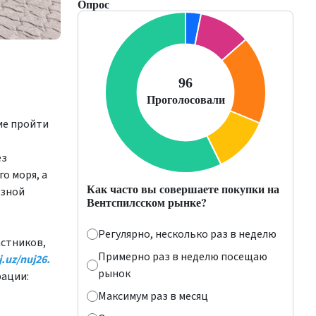
Опрос
щие пройти
ез
о моря, а
Как часто вы совершаете покупки на
езной
Вентспилсском рынке?
Регулярно, несколько раз в неделю
астников,
Примерно раз в неделю посещаю
j.uz/nuj26
.
рынок
рации:
Максимум раз в месяц