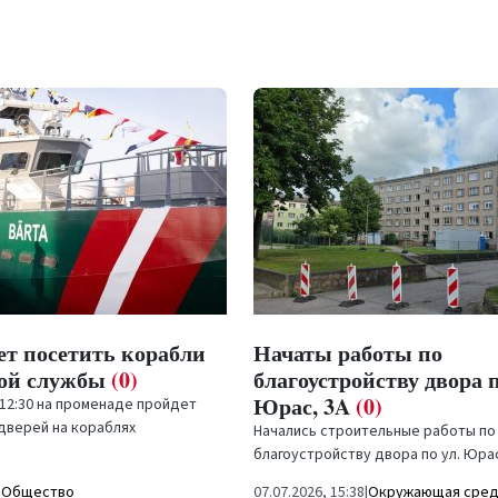
боты по
Мошенники рассылаю
йству двора по ул.
фальшивые письма от 
0)
Omniva
(0)
тельные работы по
Мошенники от имени компании поч
 двора по ул. Юрас, 3A, у
отправлений "Omniva" рассылают 
х домов на проспекте Лиелайс,
письма с целью выманивания данны
|
Окружающая среда
09.07.2026, 11:48
|
ЧП