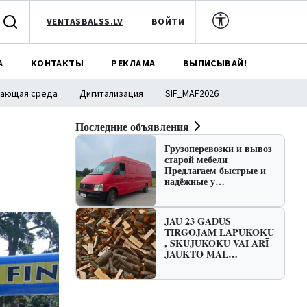
VENTASBALSS.LV
ВОЙТИ
А
КОНТАКТЫ
РЕКЛАМА
ВЫПИСЫВАЙ!
ающая среда
Дигитализация
SIF_MAF2026
Последние объявления
Грузоперевозки и вывоз
старой мебели
Предлагаем быстрые и
надёжные у…
JAU 23 GADUS
TIRGOJAM LAPUKOKU
, SKUJUKOKU VAI ARĪ
JAUKTO MAL…