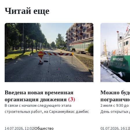
Читай еще
Можно будет посетить корабли
Начаты ра
пограничной службы
(0)
благоустро
Юрас, 3A
(
2 июля с 9:30 до 12:30 на променаде пройдет
День открытых дверей на кораблях
Начались строи
Государственной пограничной
благоустройству
охраны. Посетители смогут...
многоквартирны
01.07.2026, 16:12
|
Общество
07.07.2026, 15:38