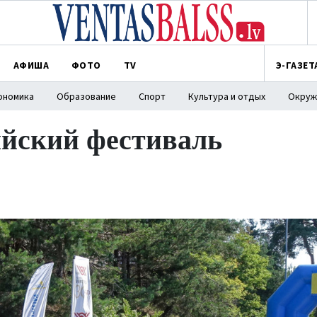
АФИША
ФОТО
TV
Э-ГАЗЕТ
ономика
Образование
Спорт
Культура и отдых
Окруж
ийский фестиваль