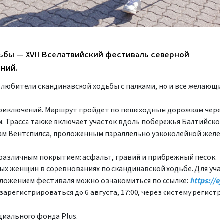
ьбы — XVII Вселатвийский фестиваль северной
ений.
ко любители скандинавской ходьбы с палками, но и все желаю
приключений. Маршрут пройдет по пешеходным дорожкам чер
 Трасса также включает участок вдоль побережья Балтийског
кам Вентспилса, проложенным параллельно узкоколейной жел
 различным покрытием: асфальт, гравий и прибрежный песок.
ых женщин в соревнованиях по скандинавской ходьбе. Для уч
положением фестиваля можно ознакомиться по ссылке:
https://e
регистрироваться до 6 августа, 17:00, через систему регист
циального фонда Plus.