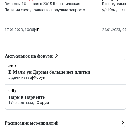
Вечером 16 января в 23:15 Вентспилсская
В понедельник, 
Полиция самоуправления получила запрос от
у/с
Комунала п
Государственной полиции об остановке и
Вентспилсе, сос
проверке автомобиля.
17.01.2023, 10:36
|
ЧП
24.01.2023, 09:0
Актуальное на форуме
житель
В Маям ун Дарзам больше нет плитки !
5 дней назад
|
Форум
sdfg
Парк в Парвенте
17 часов назад
|
Форум
Расписание мероприятий