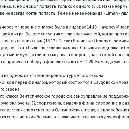
ньша, но он смог попасть только с одного (8:6). Из-за норм
 не всегда могли попасть. Тем не менее команда «Liman» ушл
через мгновение она уже была в лидерах 14:10. Наурису Миези
ей в игре. Вскоре ситуация стала критической, когда проти
л очень неприятным (18:12). Баскетболисты «Liman» стремили
нции, но этого было еще слишком мало. Латыши продолжали б
т до минимума, отлично сыграла в обороне, за которой после
о принесло победу в финале со счетом 21:20. Команда уже вт
 на одном из этапов мирового тура этого сезона.
 очков перед финалом, который состоится в Саудовской Арави
го сезона.
го класса Вентспилсское городское самоуправление поддерж
орую включены 32 спортсмена, выделив финансирование в раз
тспилсских спортсменов в Олимпийских играх, в европейских
ся спортивными базами, а также им оказывается другая фина