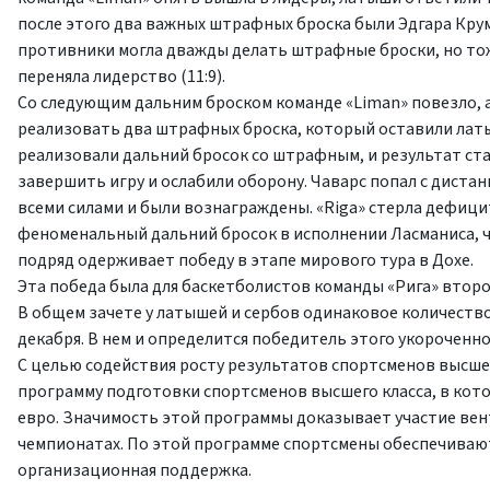
после этого два важных штрафных броска были Эдгара Круми
противники могла дважды делать штрафные броски, но тоже
переняла лидерство (11:9).
Со следующим дальним броском команде «Liman» повезло, а 
реализовать два штрафных броска, который оставили латыш
реализовали дальний бросок со штрафным, и результат ста
завершить игру и ослабили оборону. Чаварс попал с диста
всеми силами и были вознаграждены. «Riga» стерла дефици
феноменальный дальний бросок в исполнении Ласманиса, чт
подряд одерживает победу в этапе мирового тура в Дохе.
Эта победа была для баскетболистов команды «Рига» второй
В общем зачете у латышей и сербов одинаковое количество
декабря. В нем и определится победитель этого укороченно
С целью содействия росту результатов спортсменов высше
программу подготовки спортсменов высшего класса, в кот
евро. Значимость этой программы доказывает участие вен
чемпионатах. По этой программе спортсмены обеспечивают
организационная поддержка.