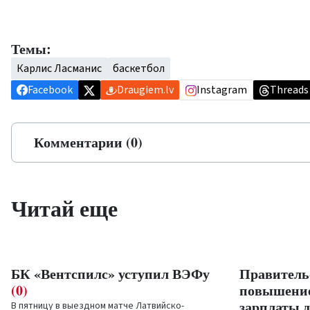
Темы:
Карлис Ласманис
баскетбол
Facebook
Draugiem.lv
Instagram
Threads
Комментарии (0)
Читай еще
БК «Вентспилс» уступил ВЭФу
Правитель
(0)
повышени
зарплаты д
В пятницу в выездном матче Латвийско-