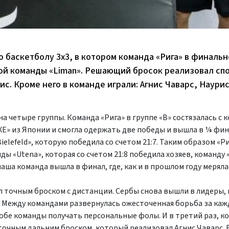
о баскетболу 3x3, в котором команда «Рига» в финальн
кой команды «Liman». Решающий бросок реализовал сп
нис. Кроме него в команде играли: Агнис Чаварс, Наури
а четыре группы. Команда «Рига» в группе «B» состязалась с 
EXE» из Японии и смогла одержать две победы и вышла в ¼ фин
elefeld», которую победила со счетом 21:7. Таким образом «Р
ы «Utena», которая со счетом 21:8 победила хозяев, команду «L
аша команда вышла в финал, где, как и в прошлом году меряла
л точным броском с дистанции. Сербы снова вышли в лидеры, 
). Между командами развернулась ожесточенная борьба за ка
обе команды получать персональные фолы. И в третий раз, ко
точным дальним броском, который реализовал Агнис Чаварс. 