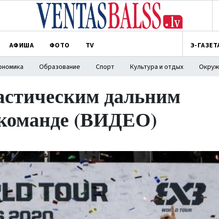
АФИША
ФОТО
TV
Э-ГАЗЕТ
ономика
Образование
Спорт
Культура и отдых
Окруж
астическим дальним
 команде (ВИДЕО)