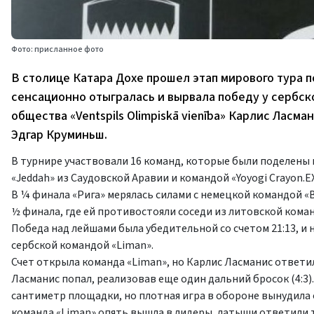
Фото: присланное фото
В столице Катара Дохе прошел этап мирового тура п
сенсационно отыгралась и вырвала победу у сербс
общества «Ventspils Olimpiskā vienība» Карлис Ласма
Эдгар Круминьш.
В турнире участвовали 16 команд, которые были поделены н
«Jeddah» из Саудовской Аравии и командой «Yoyogi Crayon.
В ¼ финала «Рига» мерялась силами с немецкой командой «Bi
½ финала, где ей противостояли соседи из литовской команд
Победа над лейшами была убедительной со счетом 21:13, и н
сербской командой «Liman».
Счет открыла команда «Liman», но Карлис Ласманис ответи
Ласманис попал, реализовав еще один дальний бросок (4:3
сантиметр площадки, но плотная игра в обороне вынудила 
команда «Liman» опять вышла в лидеры, латыши ответили 