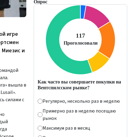
Опрос
ой игре
ортсмен
с Миезис и
командой
ала.
Как часто вы совершаете покупки на
ига» вышла в
Вентспилсском рынке?
usail».
сь силами с
Регулярно, несколько раз в неделю
Примерно раз в неделю посещаю
но
рынок
ждый
Максимум раз в месяц
гда
Вскоре