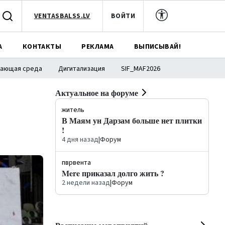
VENTASBALSS.LV
ВОЙТИ
А
КОНТАКТЫ
РЕКЛАМА
ВЫПИСЫВАЙ!
ающая среда
Дигитализация
SIF_MAF2026
Актуальное на форуме
житель
В Маям ун Дарзам больше нет плитки
!
4 дня назад
|
Форум
пврвента
Mere приказал долго жить ?
2 недели назад
|
Форум