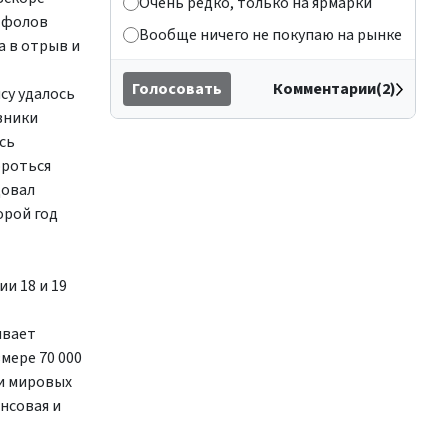
Очень редко, только на ярмарки
ы фолов
Вообще ничего не покупаю на рынке
а в отрыв и
Голосовать
Комментарии(2)
су удалось
вники
сь
ороться
довал
орой год
и 18 и 19
ивает
мере 70 000
 и мировых
нсовая и