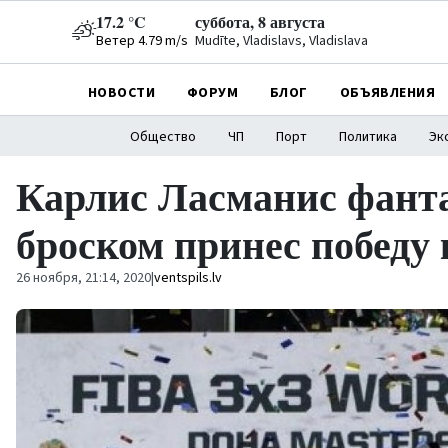
17.2 °C
суббота, 8 августа
Ветер 4.79 m/s
Mudīte, Vladislavs, Vladislava
НОВОСТИ
ФОРУМ
БЛОГ
ОБЪЯВЛЕНИЯ
Общество
ЧП
Порт
Политика
Эк
Карлис Ласманис фант
броском принес победу
26 ноября, 21:14, 2020
|
ventspils.lv