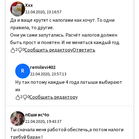
Ххх
22.04.2020, 23:16:57
Да и ваще крутят с налогами как хочут. То одни
правила, то другие.
Они уж сами запутались. Расчёт налогов должен
быть прост и понятен. И не меняться каждый год.
Сообщить редактору
Ответить
2
0
remilevi402
R
22.04.2020, 23:57:13
Ну так потому каждые 4 года латыши выбирают
их
Сообщить редактору
2
0
пЕши исЧо
22.04.2020, 19:43:37
Ты сначала меня работой обеспечь,а потом налоги
требуй баран !