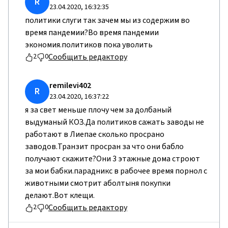
R
23.04.2020, 16:32:35
политики слуги так зачем мы из содержим во
время пандемии?Во время пандемии
экономия.политиков пока уволить
Сообщить редактору
2
0
remilevi402
R
23.04.2020, 16:37:22
я за свет меньше плочу чем за долбаный
выдуманый КОЗ.Да политиков сажать заводы не
работают в Лиепае сколько просрано
заводов.Транзит просран за что они бабло
получают скажите?Они 3 этажные дома строют
за мои бабки.парадникс в рабочее время порнол с
животными смотрит аболтыня покупки
делают.Вот клещи.
Сообщить редактору
2
0