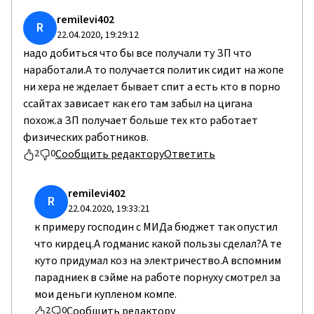
remilevi402
R
22.04.2020, 19:29:12
надо добиться что бы все получали ту ЗП что
наработали.А то получается политик сидит на жопе
ни хера не жделает бывает спит а есть кто в порно
ссайтах зависает как его там забыл на цигана
похож.а ЗП получает больше тех кто работает
физических работников.
Сообщить редактору
Ответить
2
0
remilevi402
R
22.04.2020, 19:33:21
к примеру господин с МИДа бюджет так опустил
что кирдец.А годманис какой пользы сделал?А те
куто придумал коз на электричество.А вспомним
парадниек в сэйме на работе порнуху смотрел за
мои деньги купленом компе.
Сообщить редактору
2
0