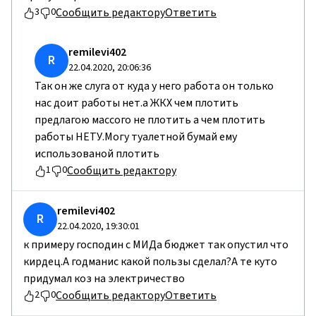
Сообщить редактору
Ответить
3
0
remilevi402
R
22.04.2020, 20:06:36
Так он же слуга от куда у него работа он только
нас доит работы нет.а ЖКХ чем плотить
предлагою массого не плотить а чем плотить
работы НЕТУ.Могу туалетной бумай ему
использованой плотить
Сообщить редактору
1
0
remilevi402
R
22.04.2020, 19:30:01
к примеру господин с МИДа бюджет так опустил что
кирдец.А годманис какой пользы сделал?А те куто
придумал коз на электричество
Сообщить редактору
Ответить
2
0