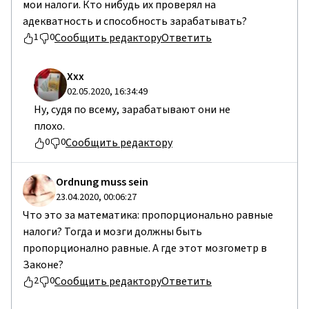
мои налоги. Кто нибудь их проверял на
адекватность и способность зарабатывать?
Сообщить редактору
Ответить
1
0
Ххх
02.05.2020, 16:34:49
Ну, судя по всему, зарабатывают они не
плохо.
Сообщить редактору
0
0
Ordnung muss sein
23.04.2020, 00:06:27
Что это за математика: пропорционально равные
налоги? Тогда и мозги должны быть
пропорционално равные. А где этот мозгометр в
Законе?
Сообщить редактору
Ответить
2
0