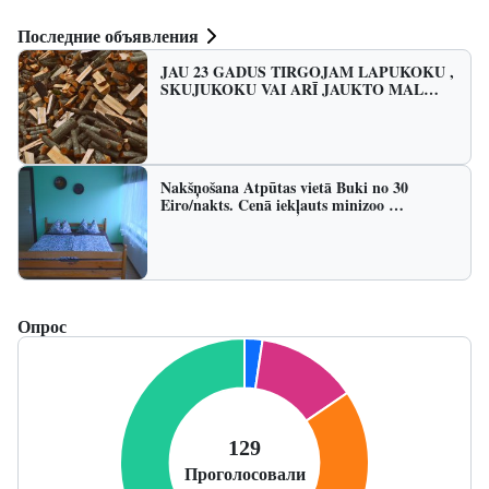
Последние объявления
JAU 23 GADUS TIRGOJAM LAPUKOKU ,
SKUJUKOKU VAI ARĪ JAUKTO MAL…
Nakšņošana Atpūtas vietā Buki no 30
Eiro/nakts. Cenā iekļauts minizoo …
Опрос