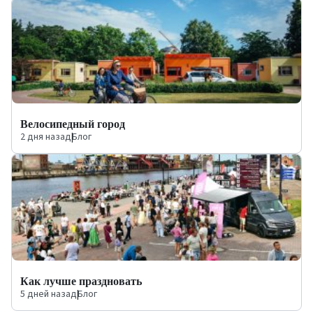
Велосипедный город
2 дня назад
|
Блог
Как лучше праздновать
5 дней назад
|
Блог