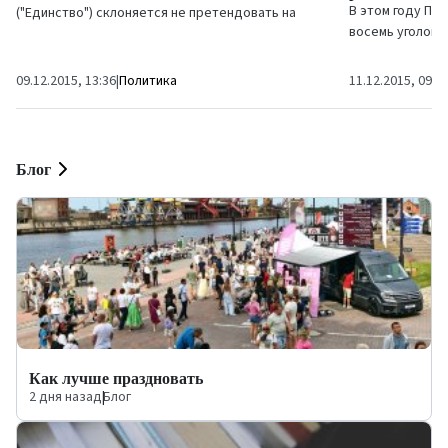
В этом году По
("Единство") склоняется не претендовать на
восемь уголовн
пост премьера и хочет продолжать выполнять
национальной и
текущие...
09.12.2015, 13:36
|
Политика
11.12.2015, 09:5
Блог
Как лучше праздновать
2 дня назад
|
Блог