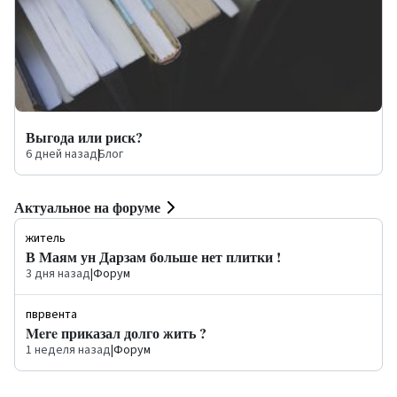
Выгода или риск?
6 дней назад
|
Блог
Актуальное на форуме
житель
В Маям ун Дарзам больше нет плитки !
3 дня назад
|
Форум
пврвента
Mere приказал долго жить ?
1 неделя назад
|
Форум