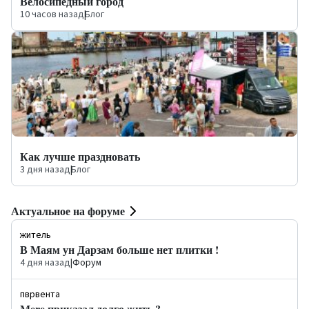
Велосипедный город
10 часов назад
|
Блог
Как лучше праздновать
3 дня назад
|
Блог
Актуальное на форуме
житель
В Маям ун Дарзам больше нет плитки !
4 дня назад
|
Форум
пврвента
Mere приказал долго жить ?