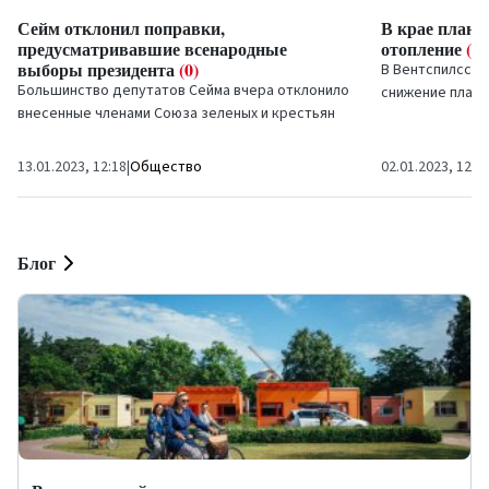
Сейм отклонил поправки,
В крае плани
предусматривавшие всенародные
отопление
(0)
выборы президента
(0)
В Вентспилсско
Большинство депутатов Сейма вчера отклонило
снижение платы
внесенные членами Союза зеленых и крестьян
клиентов тепло
(СЗК) поправки к Конституции, которые
ООО «VNK...
предусматривали бы,...
13.01.2023, 12:18
|
Общество
02.01.2023, 12:0
Блог