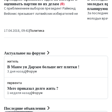
оценивать партии по их делам
(0)
молодых врач
планирующих
С приближением выборов президент Раймонд
За последние д
Вейонис призывает латвийских избирателей не
молодых враче
быть пассивными, а идти на выборы и...
работать в рег
Латвийского...
17.04.2018, 09:41
|
Политика
18.04.2018, 10:4
Актуальное на форуме
житель
В Маям ун Дарзам больше нет плитки !
3 дня назад
|
Форум
пврвента
Mere приказал долго жить ?
1 неделя назад
|
Форум
Последние объявления