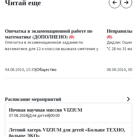
Читай еще
Опечатка в экзаменационной работе по
Неправильны
математике (ДОПОЛНЕНО)
(0)
(0)
Опечатка в экзаменационном задании по
Дидзис Ошение
математике для 12-х классов вызвала смятение у
"С 28 по 31 мая 
учеников, рассказала агентству ЛЕТА завуч 3-й
Дрездене, Герма
Лимбажской...
й конференции о
04.06.2010, 15:39
|
Общество
08.06.2010, 00:0
Расписание мероприятий
Ночная научная миссия VIZIUM
07.08.2026
|
Для детей
|
00:00
Летний лагерь VIZIUM для детей «Больше ТЕХНО,
больше ЭКО»