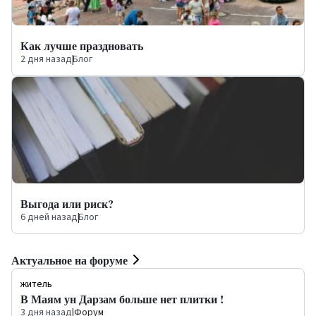
Как лучше праздновать
2 дня назад
|
Блог
Выгода или риск?
6 дней назад
|
Блог
Актуальное на форуме
житель
В Маям ун Дарзам больше нет плитки !
3 дня назад
|
Форум