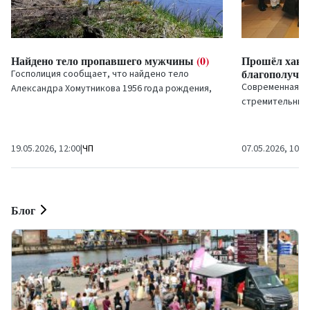
Найдено тело пропавшего мужчины
(0)
Прошёл хака
благополучия
Госполиция сообщает, что найдено тело
Современная р
Александра Хомутникова 1956 года рождения,
стремительные 
который ранее был объявлен в розыск.
ищут решения д
сотрудников. На
19.05.2026, 12:00
|
ЧП
07.05.2026, 10:5
Блог