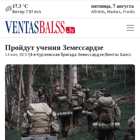
17.3 °C
пятница, 7 августа
Ветер 7.97 m/s
Alfrēds, Madars, Fredis
Пройдут учения Земессардзе
14 мая, 08:57
|
4-я Курземская бригада Земессардзе/Вентас Балсс