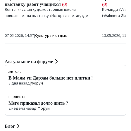
выставку работ учащихся
(0)
(0)
Вентспилсская художественная школа
Команда «Valmie
приглашает на выставку «Истории света», где
(«Valmiera Glass
юные художники представят интерпретации
в третьем матче
визуального искусства...
07.05.2026, 14:57
|
Культура и отдых
13.05.2026, 11:2
Актуальное на форуме
житель
В Маям ун Дарзам больше нет плитки !
3 дня назад
|
Форум
пврвента
Mere приказал долго жить ?
2 недели назад
|
Форум
Блог