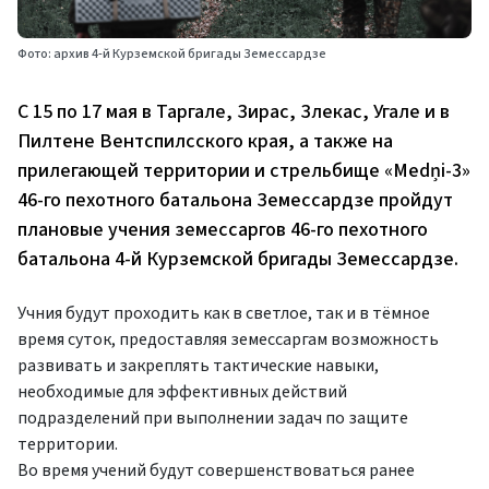
Фото: архив 4-й Курземской бригады Земессардзе
С 15 по 17 мая в Таргале, Зирас, Злекас, Угале и в
Пилтене Вентспилсского края, а также на
прилегающей территории и стрельбище «Medņi-3»
46-го пехотного батальона Земессардзе пройдут
плановые учения земессаргов 46-го пехотного
батальона 4-й Курземской бригады Земессардзе.
Учния будут проходить как в светлое, так и в тёмное
время суток, предоставляя земессаргам возможность
развивать и закреплять тактические навыки,
необходимые для эффективных действий
подразделений при выполнении задач по защите
территории.
Во время учений будут совершенствоваться ранее