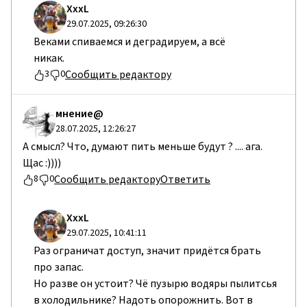
ХххL
29.07.2025, 09:26:30
Веками спиваемся и деградируем, а всё
никак.
Сообщить редактору
3
0
мнение@
28.07.2025, 12:26:27
А смысл? Что, думают пить меньше будут ? .... ага.
Щас :))))
Сообщить редактору
Ответить
8
0
ХххL
29.07.2025, 10:41:11
Раз ограничат доступ, значит придётся брать
про запас.
Но разве он устоит? Чё пузырю водяры пылитсья
в холодильнике? Надоть опорожнить. Вот в