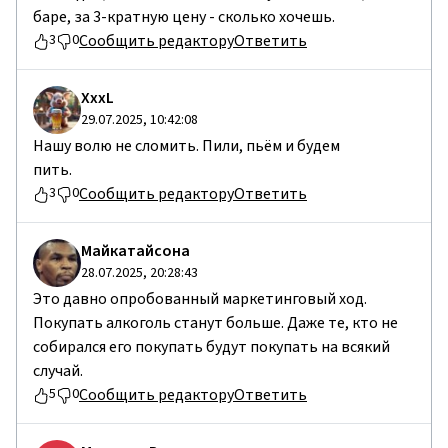
баре, за 3-кратную цену - сколько хочешь.
Сообщить редактору
Ответить
3
0
ХххL
29.07.2025, 10:42:08
Нашу волю не сломить. Пили, пьём и будем
пить.
Сообщить редактору
Ответить
3
0
Майкатайсона
28.07.2025, 20:28:43
Это давно опробованный маркетинговый ход.
Покупать алкоголь станут больше. Даже те, кто не
собирался его покупать будут покупать на всякий
случай.
Сообщить редактору
Ответить
5
0