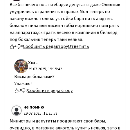
Всё бы нечего но эти ебадяи депутаты даже Олимпик
умудрились ограничить в правах.Мол теперь по
закону можно только у стойки бара пить а идти с
бокалом пива или виски чтобы нормально поиграть
на аппаратах,сыграть весело в компании в бильярд
под бокальчик теперь таки нельзя.
Сообщить редактору
Ответить
4
0
ХххL
29.07.2025, 15:15:42
Вискарь бокалами?
Уважаю!
Сообщить редактору
3
0
не помню
29.07.2025, 12:25:58
Министры и депутаты продвигают свои бары,
очевидно, в магазине алкоголь купить нельзя, зато в