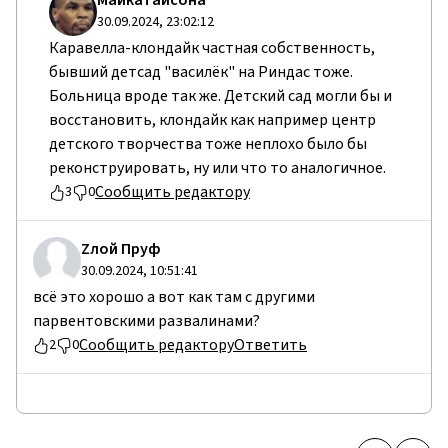
Майкатайсона
30.09.2024, 23:02:12
Каравелла-клондайк частная собственность,
бывший детсад "василёк" на Риндас тоже.
Больница вроде так же. Детский сад могли бы и
восстановить, клондайк как например центр
детского творчества тоже неплохо было бы
реконструировать, ну или что то аналогичное.
Сообщить редактору
3
0
Zлой Пруф
30.09.2024, 10:51:41
всё это хорошо а вот как там с другими
парвентовскими развалинами?
Сообщить редактору
Ответить
2
0