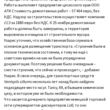
Работы выполняет предприятие цесисского края ООО
ATR
. Стоимость демонтажных работ – 57 464 евро, без
НДС. Надзор за строительством осуществляет компания
СС3
за 1880 евро без НДС. К 25 ноября демонтажные
работы должны быть завершены, а территория
выровнена и очищена от строительного мусора.
Узарис уточнил, что хозяйственная база служила в
основном для размещения транспорта. «Строения были в
плохом техническом состоянии, к тому же ещё с
советских времён на них не была упорядочена
документация. Поэтому решение было очевидным –
снести строения, что сейчас и происходит», – добавил
Узарис. В свою очередь, для транспортных средств
Ventspils siltums
несколько лет назад было найдено
подходящее место на ул. Талсу, 69, в бывшем химическом
цеху, в котором уже не было необходимости.
Что касается дочернего предприятия немецкой торговой
сети супермаркетов-дискаунтеров
Lidl
, то оно