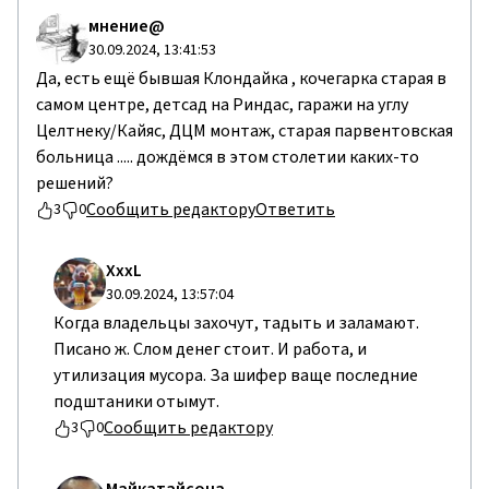
мнение@
30.09.2024, 13:41:53
Да, есть ещё бывшая Клондайка , кочегарка старая в
самом центре, детсад на Риндас, гаражи на углу
Целтнеку/Кайяс, ДЦМ монтаж, старая парвентовская
больница ..... дождёмся в этом столетии каких-то
решений?
Сообщить редактору
Ответить
3
0
ХххL
30.09.2024, 13:57:04
Когда владельцы захочут, тадыть и заламают.
Писано ж. Слом денег стоит. И работа, и
утилизация мусора. За шифер ваще последние
подштаники отымут.
Сообщить редактору
3
0