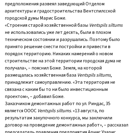
предположения развеял заведующий Отделом
архитектуры и градостроительства Вентспилсской
городской думы Марис Боже.
«Строения старой хозяйственной базы
Ventspils siltums
не использовались уже лет десять, были в плохом
техническом состоянии и разрушались. Поэтому было
принято решение снести постройки и привести в
порядок территорию. Никаких намерений о новом
строительстве на этой территории городская дума не
получала», – пояснил Боже. Земля, на которой
размещалась хозяйственная база
Ventspils siltums
,
принадлежит самоуправлению. «Эта территория не
связана с каким бы то ни было инвестиционным
проектом», – добавил Боже.
Заказчиком демонтажных работ по ул. Риндас, 35
является ОООС
Ventspils siltums
. «13 августа, по
результатам закупочного конкурса, мы заключили
договор на проведение демонтажных работ», – рассказал
председатель правления предприятия Арнис Узарис.