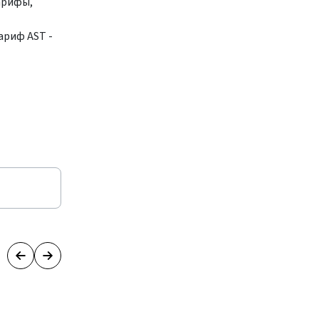
арифы,
ариф AST -