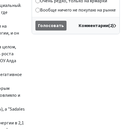
Очень редко, только на ярмарки
ециальный.
Вообще ничего не покупаю на рынке
 где
Голосовать
Комментарии(2)
 на
гии, и он
в целом,
 роста
РОУ Алда
негативное
торым
повлияло и
, а "Sadales
ергии в 2,1