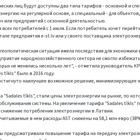
еских лиц будут доступны два типа тарифов - основной и сп
нергию на регулярной основе, а специальный - для объектов,
ач или предприятий с сезонной деятельностью.
всех потребителей с 1 июля. Если потребитель хочет перейти
ле предприятия e-st.lv или у своего поставщика электроэнер
 геополитическая ситуация имела последствия для экономики 
едприятие народнохозяйственного сектора не смогло избежать
орых не менялись несколько лет", - отметила руководитель К
tīkls" было в 2016 году.
 достигнуто наилучшее возможное решение, минимизирующее 
Sadales tīkls", стали цены электроэнергии на рынке, по ко
обслуживания системы. На увеличение тарифа "Sadales tīkls" 
 и снижение потребления электроэнергии в Латвии.
тываемые в нем расходы AST снижены на 58,1 млн евро (38%)
ты предусматривали повышение тарифа на передачу электроэн