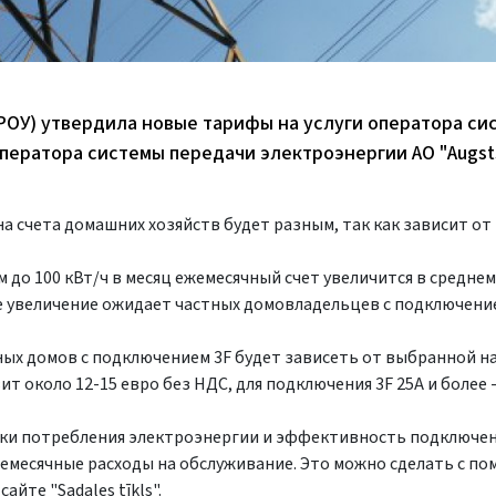
РОУ) утвердила новые тарифы на услуги оператора си
 оператора системы передачи электроэнергии АО "Augs
 на счета домашних хозяйств будет разным, так как зависит от
до 100 кВт/ч в месяц ежемесячный счет увеличится в среднем 
же увеличение ожидает частных домовладельцев с подключение
ых домов с подключением 3F будет зависеть от выбранной на
т около 12-15 евро без НДС, для подключения 3F 25A и более -
ки потребления электроэнергии и эффективность подключен
емесячные расходы на обслуживание. Это можно сделать с п
йте "Sadales tīkls".