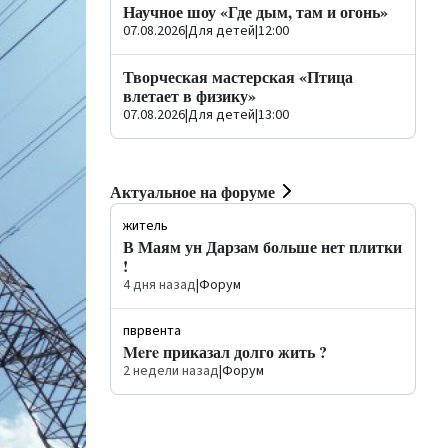
Научное шоу «Где дым, там и огонь»
07.08.2026
|
Для детей
|
12:00
Творческая мастерская «Птица
влетает в физику»
07.08.2026
|
Для детей
|
13:00
Актуальное на форуме
житель
В Маям ун Дарзам больше нет плитки
!
4 дня назад
|
Форум
пврвента
Mere приказал долго жить ?
2 недели назад
|
Форум