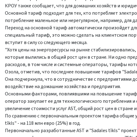
КРОУ также сообщает, что для домашних хозяйств и юридич
Основной тариф подходит для тех, кто потребляет электроэ
потребление маленькое или нерегулярное, например, для д
Переход на основной тариф автоматически произойдет для 
специальный тариф, это можно сделать на клиентском порта
вступит в силу со следующего месяца.
"Хотя цены на энергоресурсы на рынке стабилизировались,
которые вылились в общий рост цен в стране. Ни одно пр
расходов, в том числе и системные операторы, тарифы кот
Озола, отметив, что последнее повышение тарифов "Sadales 
Она подчеркнула, что в сотрудничестве с предприятиями
воздействие на домашние хозяйства и предприятия.
Основными факторами, повлиявшими на повышение тарифа "
оператор закупает ее для технологического потребления и 
увеличение стоимости услуг AST, общий рост цен в стране
По сравнению с первоначальным проектом тарифа общие учи
tīkls" - на 118 млн евро (25%) в год.
Первоначально разработанные AST и "Sadales tīkls" проек