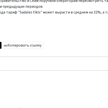
. Правительство и Сейм поручили операторам пересмотреть т
ки предыдущих периодов.
ода тариф "Sadales tīkls" может вырасти в среднем на 32%, а т
Копировать ссылку