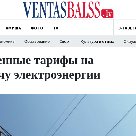
АФИША
ФОТО
TV
Э-ГАЗЕТ
ономика
Образование
Спорт
Культура и отдых
Окруж
енные тарифы на
чу электроэнергии