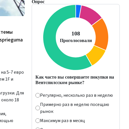
Опрос
стемы
tsprieguma
на 5-7 евро
Как часто вы совершаете покупки на
м 1F и
Вентспилсском рынке?
грузки. Для
Регулярно, несколько раз в неделю
 около 18
Примерно раз в неделю посещаю
рынок
ия,
омощью
Максимум раз в месяц