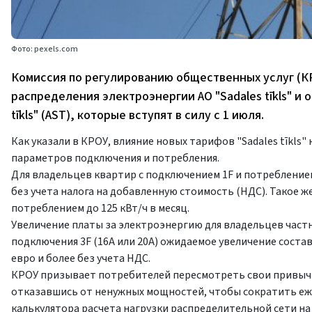
Фото: pexels.com
Комиссия по регулированию общественных услуг (К
распределения электроэнергии АО "Sadales tīkls" и
tīkls" (AST), которые вступят в силу с 1 июля.
Как указали в КРОУ, влияние новых тарифов "Sadales tīkls"
параметров подключения и потребления.
Для владельцев квартир с подключением 1F и потреблением 
без учета налога на добавленную стоимость (НДС). Такое 
потреблением до 125 кВт/ч в месяц.
Увеличение платы за электроэнергию для владельцев частн
подключения 3F (16A или 20A) ожидаемое увеличение состави
евро и более без учета НДС.
КРОУ призывает потребителей пересмотреть свои привыч
отказавшись от ненужных мощностей, чтобы сократить еж
калькулятора расчета нагрузки распределительной сети на са