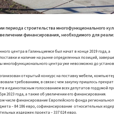
ии периода строительства многофункционального кул
 увеличении финансирования, необходимого для реали
ого центра в Галиньциемсе был начат в конце 2019 года, а
 поставки и наличие на рынке определенных позиций, заверш
оты многофункционального центра уже невозможно до устано
организован открытый конкурс на поставку мебели, компьюте
вовали требованиям, в связи с чем закупку пришлось прекрат
ств и единогласным голосованием всех депутатов гордумой п
ря 2023 года, а также об увеличении его финансирования.
 том числе финансирование Европейского фонда региональног
бюджета – 84 186 евро, софинансирование относительных изде
тельных издержек проекта – 337 024 евро.