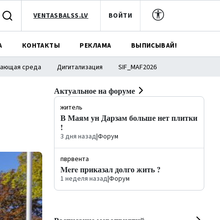
VENTASBALSS.LV
ВОЙТИ
А
КОНТАКТЫ
РЕКЛАМА
ВЫПИСЫВАЙ!
ающая среда
Дигитализация
SIF_MAF2026
Актуальное на форуме
житель
В Маям ун Дарзам больше нет плитки
!
3 дня назад
|
Форум
пврвента
Mere приказал долго жить ?
1 неделя назад
|
Форум