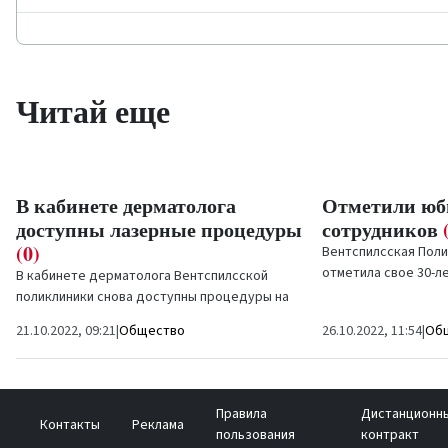
Читай еще
В кабинете дерматолога
Отметили юби
доступны лазерные процедуры
сотрудников
(0)
Вентспилсская Пол
отметила свое 30-
В кабинете дерматолога Вентспилсской
мероприятием, особ
поликлиники снова доступны процедуры на
комбинированном аппарате лазера и
21.10.2022, 09:21
|
Общество
26.10.2022, 11:54
|
Об
пульсирующего света
Harmony...
Возвращае
Правила
Дистанционн
Контакты
Реклама
праздник
(
пользования
контракт