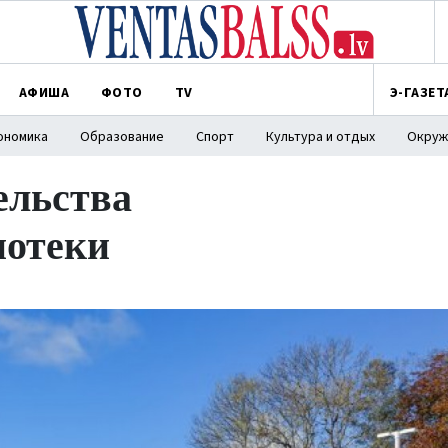
АФИША
ФОТО
TV
Э-ГАЗЕТ
ономика
Образование
Спорт
Культура и отдых
Окруж
ельства
иотеки