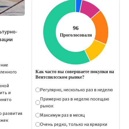
ьтурно-
зации
ение
Как часто вы совершаете покупки на
вленного
Вентспилсском рынке?
рной
Регулярно, несколько раз в неделю
ить и
Примерно раз в неделю посещаю
ринято
рынок
о развития
Максимум раз в месяц
ржек
Очень редко, только на ярмарки