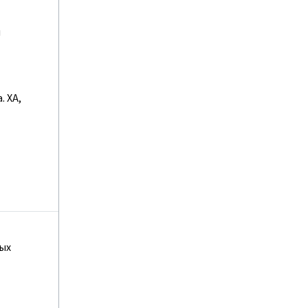
и
 ХА,
ных