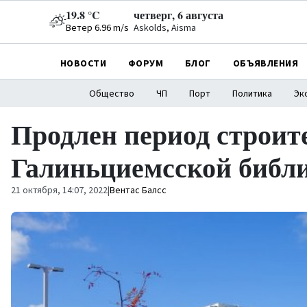
19.8 °C
четверг, 6 августа
Ветер 6.96 m/s
Askolds, Aisma
НОВОСТИ
ФОРУМ
БЛОГ
ОБЪЯВЛЕНИЯ
Общество
ЧП
Порт
Политика
Эк
Продлен период строит
Галиньциемсской библ
21 октября, 14:07, 2022
|
Вентас Балсс