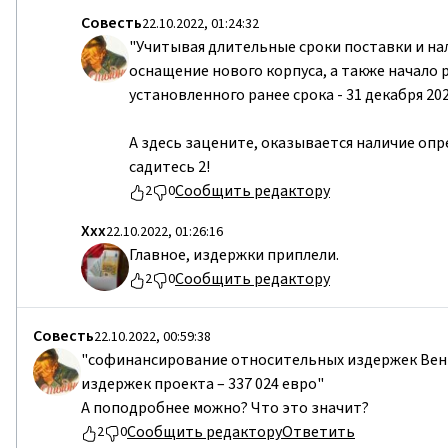
Совесть
22.10.2022, 01:24:32
"Учитывая длительные сроки поставки и на
оснащение нового корпуса, а также начал
установленного ранее срока - 31 декабря 202
А здесь зацените, оказывается наличие оп
садитесь 2!
Сообщить редактору
2
0
Ххх
22.10.2022, 01:26:16
Главное, издержки приплели.
Сообщить редактору
2
0
Совесть
22.10.2022, 00:59:38
"софинансирование относительных издержек Вент
издержек проекта – 337 024 евро"
А поподробнее можно? Что это значит?
Сообщить редактору
Ответить
2
0