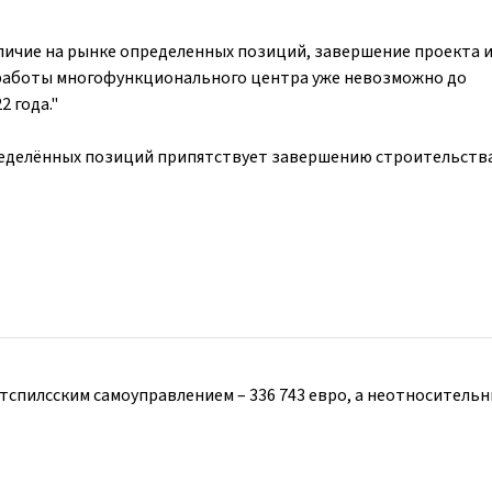
личие на рынке определенных позиций, завершение проекта 
о работы многофункционального центра уже невозможно до
2 года."
ределённых позиций припятствует завершению строительства.
спилсским самоуправлением – 336 743 евро, а неотноситель