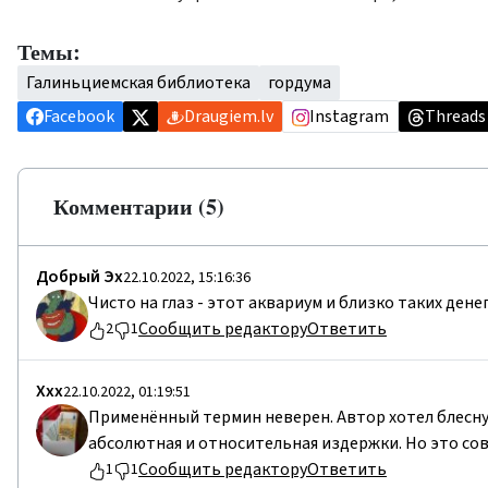
Темы:
Галиньциемская библиотека
гордума
Facebook
Draugiem.lv
Instagram
Threads
Комментарии (5)
Добрый Эх
22.10.2022, 15:16:36
Чисто на глаз - этот аквариум и близко таких денег
Сообщить редактору
Ответить
2
1
Ххх
22.10.2022, 01:19:51
Применённый термин неверен. Автор хотел блеснут
абсолютная и относительная издержки. Но это сов
Сообщить редактору
Ответить
1
1