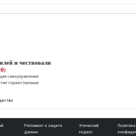
лей и чествовали
(0)
иция самоуправления
летие торжественным
о...
щество
тся фольклорный
ый
Регламент о защите
Этический
Политика
2)
данных
кодекс
конфиде