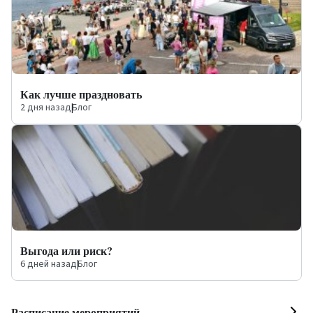
Как лучше праздновать
2 дня назад
|
Блог
Выгода или риск?
6 дней назад
|
Блог
Расписание мероприятий