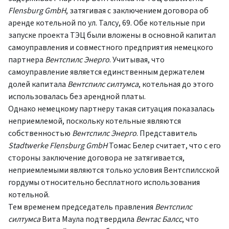
Flensburg Gmb
H
, затягивая с заключением договора об
аренде котельной по ул. Талсу, 69. Обе котельные при
запуске проекта ТЭЦ были вложены в основной капитал
самоуправления и совместного предприятия немецкого
партнера
Вентспилс Энерго
. Учитывая, что
самоуправление является единственным держателем
долей капитала
Вентспилс силтумса
, котельная до этого
использовалась без арендной платы.
Однако немецкому партнеру такая ситуация показалась
неприемлемой, поскольку котельные являются
собственностью
Вентспилс Энерго
. Представитель
Stadtwerke Flensburg Gmb
H
Томас Белер считает, что с его
стороны заключение договора не затягивается,
неприемлемыми являются только условия Вентспилсской
гордумы относительно бесплатного использования
котельной.
Тем временем председатель правления
Вентспилс
силтумса
Вита Маула подтвердила
Вентас Балсс
, что