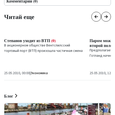
Комментарии (0)
Читай еще
Степанов уходит из ВТП
(0)
Паром может 
второй полов
В акционерном обществе
Вентспилсский
Предполагается
торговый порт
(ВТП) произошла частичная смена
Готланд начнет
состава совета и правления предприятия.
половине лета.
25.05.2010, 00:00
|
Экономика
25.05.2010, 12:2
Блог