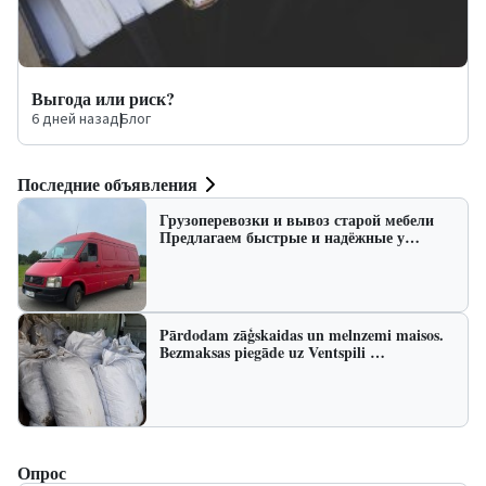
Выгода или риск?
6 дней назад
|
Блог
Последние объявления
Грузоперевозки и вывоз старой мебели
Предлагаем быстрые и надёжные у…
Pārdodam zāģskaidas un melnzemi maisos.
Bezmaksas piegāde uz Ventspili …
Опрос