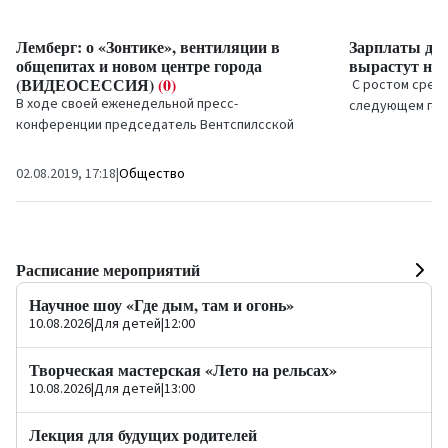
Лемберг: о «Зонтике», вентиляции в
Зарплаты деп
общепитах и новом центре города
вырастут на
(ВИДЕОСЕССИЯ)
(0)
С ростом средн
В ходе своей еженедельной пресс-
следующем год
конференции председатель Вентспилсской
депутатов, для
гордумы Айвар Лемберг ответил...
год...
26.07.2019, 11:3
02.08.2019, 17:18
|
Общество
Расписание мероприятий
Научное шоу «Где дым, там и огонь»
10.08.2026
|
Для детей
|
12:00
Творческая мастерская «Лето на рельсах»
10.08.2026
|
Для детей
|
13:00
Лекция для будущих родителей