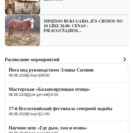
MINIZOO BUKI GAIDA JŪS CIEMOS NO
10 LĪDZ 20.00. CENAS :
PIEAUGUŠAJIEM…
Расписание мероприятий
Йога под руководством Элины Силини
08.08.2026
|
Спорт
|
09:00
Мастерская «Балансирующая птица»
08.08.2026
|
Для детей
|
10:30
17-й Вселатвийский фестиваль северной ходьбы
08.08.2026
|
Спорт
|
11:00
Научное шоу «Где дым, там и огонь»