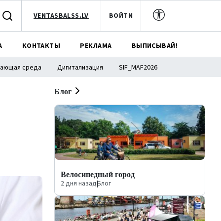
VENTASBALSS.LV
ВОЙТИ
А
КОНТАКТЫ
РЕКЛАМА
ВЫПИСЫВАЙ!
ающая среда
Дигитализация
SIF_MAF2026
Блог
Велосипедный город
2 дня назад
|
Блог