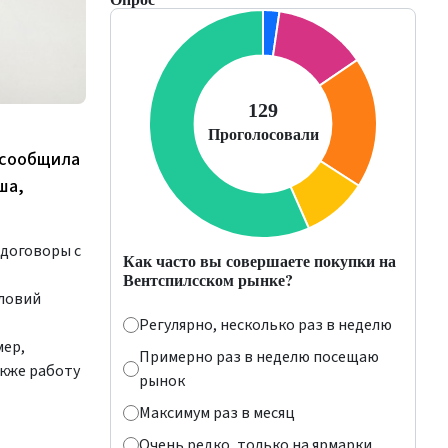
 сообщила
ша,
 договоры с
Как часто вы совершаете покупки на
Вентспилсском рынке?
словий
Регулярно, несколько раз в неделю
мер,
Примерно раз в неделю посещаю
акже работу
рынок
Максимум раз в месяц
Очень редко, только на ярмарки