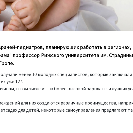
врачей-педиатров, планирующих работать в регионах,
рама" профессор Рижского университета им. Страдинь
Гропе.
получали менее 10 молодых специалистов, которые заключали
их уже 127.
инам, в том числе из-за более высокой зарплаты и лучших у
реждений для них создаются различные преимущества, напри
етсадах для детей, некоторые самоуправления предлагают т