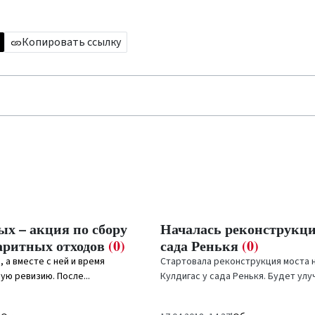
Копировать ссылку
х – акция по сбору
Началась реконструкци
аритных отходов
(0)
сада Ренькя
(0)
, а вместе с ней и время
Стартовала реконструкция моста н
ю ревизию. После...
Кулдигас у сада Ренькя. Будет ул
инженерно-техническое...