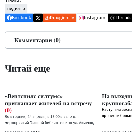
Темы:
педиатр
Facebook
Draugiem.lv
Instagram
Threads
Комментарии (0)
Читай еще
«Вентспилс силтумс»
На выходны
приглашает жителей на встречу
крупногаб
(0)
Наступила весна
провести большу
Во вторник, 24 апреля, в 18:00 в зале для
мероприятий Главной библиотеке по ул. Акменю,
2 состоится...