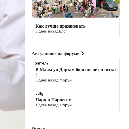
Как лучше праздновать
5 дней назад
|
Блог
Актуальное на форуме
житель
В Маям ун Дарзам больше нет плитки
!
6 дней назад
|
Форум
sdfg
Парк в Парвенте
1 день назад
|
Форум
Опрос