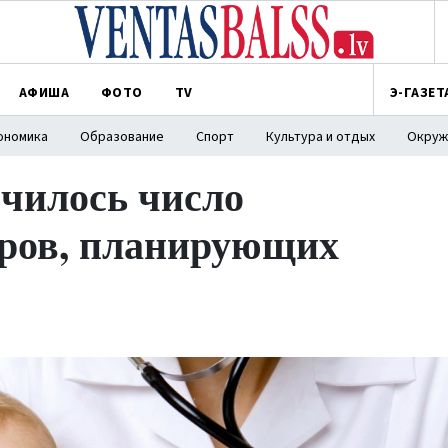
АФИША
ФОТО
TV
Э-ГАЗЕТ
ономика
Образование
Спорт
Культура и отдых
Окруж
ичилось число
тров, планирующих