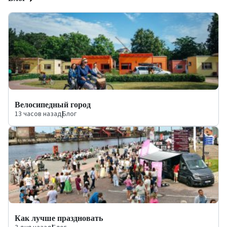
Велосипедный город
13 часов назад
|
Блог
Как лучше праздновать