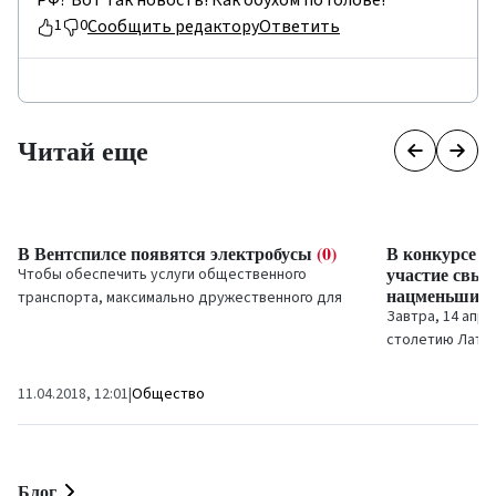
Сообщить редактору
Ответить
1
0
Читай еще
В Вентспилсе появятся электробусы
(0)
В конкурсе с
участие свы
Чтобы обеспечить услуги общественного
нацменьшин
транспорта, максимально дружественного для
Завтра, 14 апр
окружающей среды,...
столетию Латви
учащихся школ 
приняли...
11.04.2018, 12:01
|
Общество
13.04.2018, 12:5
Блог