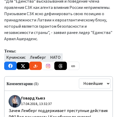
"Для "Единства" высказывания и поведение члена
правления СЗК как агента влияния России неприемлемы.
Призываем СЗК ясно дефинировать свою позицию о
принадлежности Латвии к евроатлантическому блоку,
который является гарантом безопасности и
независимости страны", - заявил ранее лидер "Единства"
Арвил Ашераденс.
Темы:
Кучинскис
Лемберг
НАТО
Комментарии (1)
Говард Хьюз
17.04.2018, 13:32:37
Зачем Лемберг поддерживает преступные действия
РФ? Вот так новость! Как обухом по голове!