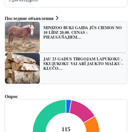
3 дня назад
|
Блог
Последние объявления
MINIZOO BUKI GAIDA JŪS CIEMOS NO
10 LĪDZ 20.00. CENAS :
PIEAUGUŠAJIEM…
JAU 23 GADUS TIRGOJAM LAPUKOKU ,
SKUJUKOKU VAI ARĪ JAUKTO MALKU -
KLUČO…
Опрос