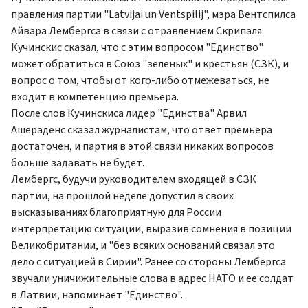
правления партии "Latvijai un Ventspilij", мэра Вентспилса
Айвара Лембергса в связи с отравлением Скрипаля.
Кучинскис сказал, что с этим вопросом "Единство"
может обратиться в Союз "зеленых" и крестьян (СЗК), и
вопрос о том, чтобы от кого-либо отмежеваться, не
входит в компетенцию премьера.
После слов Кучинскиса лидер "Единства" Арвил
Ашераденс сказал журналистам, что ответ премьера
достаточен, и партия в этой связи никаких вопросов
больше задавать не будет.
Лембергс, будучи руководителем входящей в СЗК
партии, на прошлой неделе допустил в своих
высказываниях благоприятную для России
интерпретацию ситуации, выразив сомнения в позиции
Великобритании, и "без всяких оснований связал это
дело с ситуацией в Сирии". Ранее со стороны Лембергса
звучали уничижительные слова в адрес НАТО и ее солдат
в Латвии, напоминает "Единство".