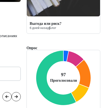
Выгода или риск?
6 дней назад
|
Блог
 описаниях
Опрос