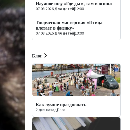
Научное шоу «Где дым, там и огонь»
07.08.2026
|
Для детей
|
12:00
Творческая мастерская «Птица
влетает в физику»
07.08.2026
|
Для детей
|
13:00
Блог
Как лучше праздновать
2 дня назад
|
Блог