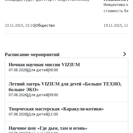
Инициатива о в
марафону...
стоимость бенз
теперь отправи
парламентариев
23.11.2015, 15:16
|
Общество
19.11.2015, 11:3
Расписание мероприятий
Ночная научная миссия VIZIUM
07.08.2026
|
Для детей
|
00:00
Летний лагерь VIZIUM для детей «Больше ТЕХНО,
больше ЭКО»
07.08.2026
|
Для детей
|
09:00
Творческая мастерская «Каракули-котики»
07.08.2026
|
Для детей
|
11:00
Научное шоу «Где дым, там и огонь»