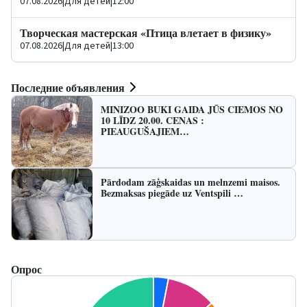
07.08.2026
|
Для детей
|
12:00
Творческая мастерская «Птица влетает в физику»
07.08.2026
|
Для детей
|
13:00
Последние объявления
MINIZOO BUKI GAIDA JŪS CIEMOS NO
10 LĪDZ 20.00. CENAS :
PIEAUGUŠAJIEM…
Pārdodam zāģskaidas un melnzemi maisos.
Bezmaksas piegāde uz Ventspili …
Опрос