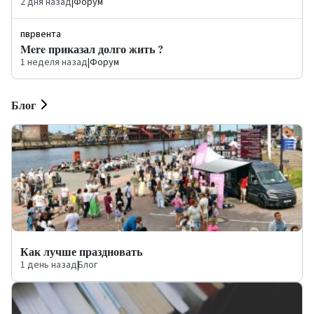
2 дня назад
|
Форум
пврвента
Mere приказал долго жить ?
1 неделя назад
|
Форум
Блог
Как лучше праздновать
1 день назад
|
Блог