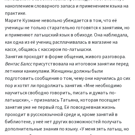
накоплением словарного запаса и применением языка на
практике.
Марите Кузмане невольно убеждается в том, что её
ученицы не только старательно готовятся к занятиям, но
и применяют латышский язык в обиходе. Она наблюдала,
как одна из её учениц расплачивалась в магазине на
кассе, общаясь с кассиром по-латышски.
Занятия проходят в форме общения, живого разговора.
Вентас Балсс
присутствовала на итоговом занятии перед
летники каникулами. Женщины должны были
подготовить сообщения о том, чему они научились до сих
пор и хотят ли продолжать занятия. «Мне необходимо
научиться свободно говорить, писать и думать по-
латышски», – призналась Татьяна, которая посещает
занятия уже не первый год. Её повседневная жизнь
проходит в русскоязычной среде и, кроме занятий в
библиотеке, у неё нет других возможностей получать
дополнительные знания по языку. «У меня зять латыш, но