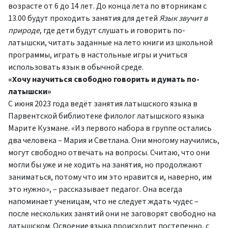
возрасте от 6 до 14 лет. До конца лета по вторникам с
13.00 будут проходить занятия для детей
Язык звучит в
природе
, где дети будут слушать и говорить по-
латышски, читать заданные на лето книги из школьной
программы, играть в настольные игры и учиться
использовать язык в обычной среде.
«Хочу научиться свободно говорить и думать по-
латышски»
С июня 2023 года ведёт занятия латышского языка в
Парвентской библиотеке филолог латышского языка
Марите Кузмане. «Из первого набора в группе остались
два человека – Мария и Светлана. Они многому научились,
могут свободно отвечать на вопросы. Считаю, что они
могли бы уже и не ходить на занятия, но продолжают
заниматься, потому что им это нравится и, наверно, им
это нужно», – рассказывает педагог. Она всегда
напоминает ученицам, что не следует ждать чудес –
после нескольких занятий они не заговорят свободно на
латышском. Освоение языка происходит постепенно, с