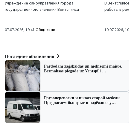
Учреждение самоуправления города
В Вентспилсе 
государственного значения Вентспилса
работы в рамка
"Ventspils osta" (далее — Самоуправление)
Гришлю с прокл
объявляет открытый...
канализации», в.
07.07.2026, 19:41
|
Общество
10.07.2026, 10:5
Последние объявления
Pārdodam zāģskaidas un melnzemi maisos.
Bezmaksas piegāde uz Ventspili …
Грузоперевозки и вывоз старой мебели
Предлагаем быстрые и надёжные у…