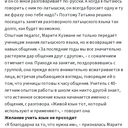
и он со мной разговаривает по-русски. А когда я пытаюсь
говорить с ним по-латышски, он всегда бросает одну и ту
же фразу: оно тебе надо?» Поэтому Татьяна решила
посещать занятия разговорного латышского языка так
долго, как будет возможно.
Опытная педагог, Марите Кузмане не только передаёт
ученицам знания латышского языка, но и возвращает им
навык общения. «За последние годы мы все значительно
растеряли дар общения друг с другом», – с сожалением
отмечает она. Приходя на занятие, поздоровавшись с
группой, она прежде всего внимательно всматривается в
лица, встречая улыбающиеся взгляды, говорящие ей о
том, что ученицы готовы к часу общения. Учитель с 40-
летним опытом работы в школе как никто другой знает,
что истинное освоение языка начинается именно с
общения, с разговора. «Живой язык тот, который
используют и применяют», – говорит она.
Желание учить язык не проходит
«Я благодарна за то, что нужна им», – призналась Марите