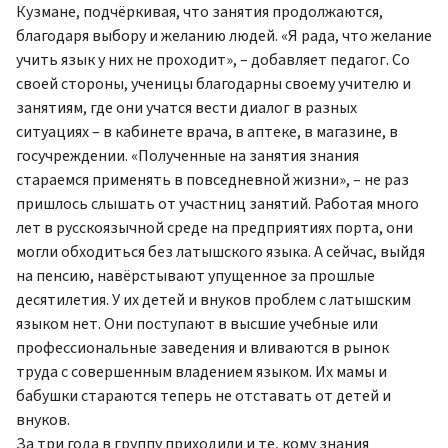
Кузмане, подчёркивая, что занятия продолжаются,
благодаря выбору и желанию людей. «Я рада, что желание
учить язык у них не проходит», – добавляет педагог. Со
своей стороны, ученицы благодарны своему учителю и
занятиям, где они учатся вести диалог в разных
ситуациях – в кабинете врача, в аптеке, в магазине, в
госучреждении. «Полученные на занятия знания
стараемся применять в повседневной жизни», – не раз
пришлось слышать от участниц занятий. Работая много
лет в русскоязычной среде на предприятиях порта, они
могли обходиться без латышского языка. А сейчас, выйдя
на пенсию, навёрстывают упущенное за прошлые
десятилетия. У их детей и внуков проблем с латышским
языком нет. Они поступают в высшие учебные или
профессиональные заведения и вливаются в рынок
труда с совершенным владением языком. Их мамы и
бабушки стараются теперь не отставать от детей и
внуков.
За три года в группу приходили и те, кому знания