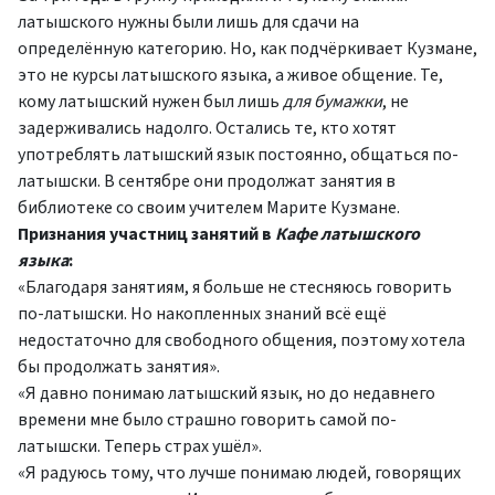
латышского нужны были лишь для сдачи на
определённую категорию. Но, как подчёркивает Кузмане,
это не курсы латышского языка, а живое общение. Те,
кому латышский нужен был лишь
для бумажки
, не
задерживались надолго. Остались те, кто хотят
употреблять латышский язык постоянно, общаться по-
латышски. В сентябре они продолжат занятия в
библиотеке со своим учителем Марите Кузмане.
Признания участниц занятий в
Кафе латышского
языка
:
«Благодаря занятиям, я больше не стесняюсь говорить
по-латышски. Но накопленных знаний всё ещё
недостаточно для свободного общения, поэтому хотела
бы продолжать занятия».
«Я давно понимаю латышский язык, но до недавнего
времени мне было страшно говорить самой по-
латышски. Теперь страх ушёл».
«Я радуюсь тому, что лучше понимаю людей, говорящих