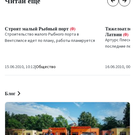
Читай еще
Строят малый Рыбный порт
(0)
Тяжелоатлет
Латвии
(0)
Строительство малого Рыбного порта в
Артурс Плесние
Вентспилсе идет по плану, работы планируется
последние пер
закончить до конца сентября.
в зале тяжелой
15.06.2010, 10:12
|
Общество
16.06.2010, 00:0
Блог